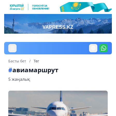
Басты бет
/
Тег
#
авиамаршрут
5 жаңалық