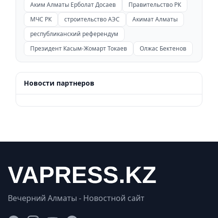
Аким Алматы Ерболат Досаев
Правительство РК
МЧС РК
строительство АЭС
Акимат Алматы
республиканский референдум
Президент Касым-Жомарт Токаев
Олжас Бектенов
Новости партнеров
Вечерний Алматы - Новостной сайт