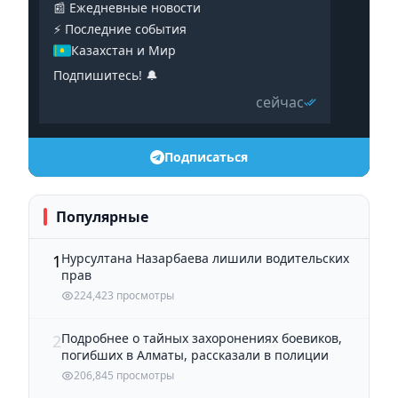
📰 Ежедневные новости
⚡️ Последние события
Казахстан и Мир
Подпишитесь! 🔔
сейчас
Подписаться
Популярные
Нурсултана Назарбаева лишили водительских
1
прав
224,423 просмотры
Подробнее о тайных захоронениях боевиков,
2
погибших в Алматы, рассказали в полиции
206,845 просмотры