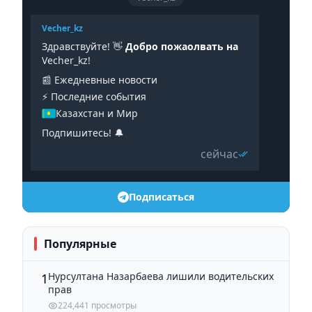
Vecher_kz
Здравствуйте! 👋
Добро пожаолвать на
Vecher_kz!
📰 Ежедневные новости
⚡️ Последние события
Казахстан и Мир
Подпишитесь! 🔔
сейчас
Подписаться
Популярные
Нурсултана Назарбаева лишили водительских
1
прав
224,441 просмотры