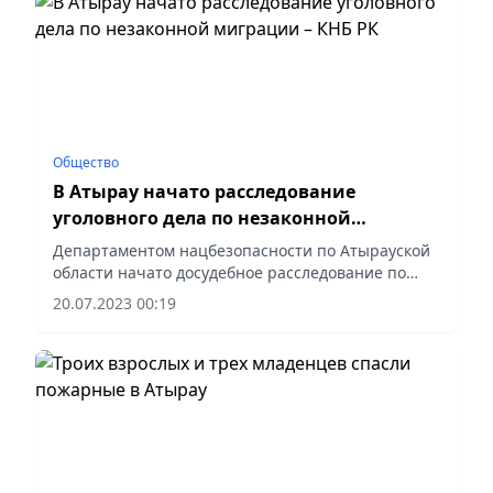
Общество
В Атырау начато расследование
уголовного дела по незаконной
миграции – КНБ РК
Департаментом нацбезопасности по Атырауской
области начато досудебное расследование по
части 2 статьи 394 Уголовного кодекса РК
20.07.2023 00:19
(организация незаконной миграции).