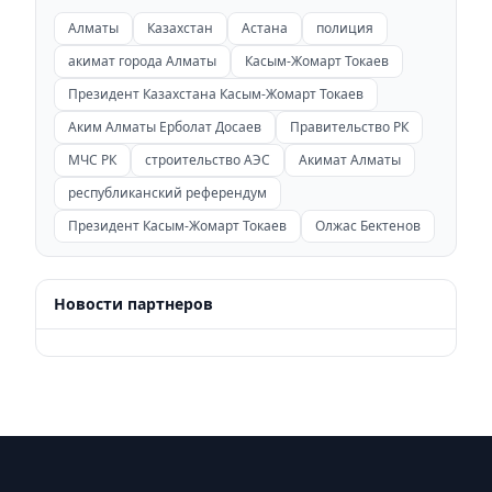
Алматы
Казахстан
Астана
полиция
акимат города Алматы
Касым-Жомарт Токаев
Президент Казахстана Касым-Жомарт Токаев
Аким Алматы Ерболат Досаев
Правительство РК
МЧС РК
строительство АЭС
Акимат Алматы
республиканский референдум
Президент Касым-Жомарт Токаев
Олжас Бектенов
Новости партнеров