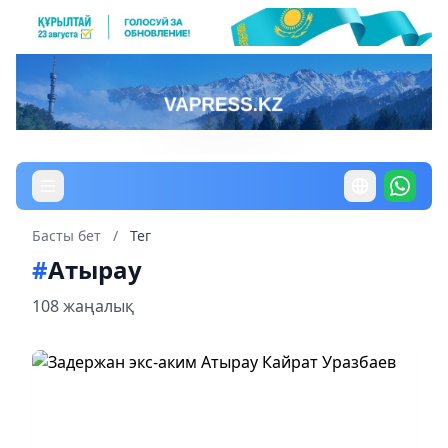
Басты бет
/
Тег
#
Атырау
108 жаңалық