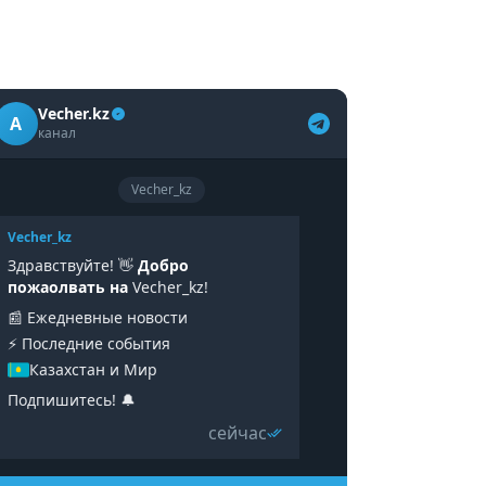
Vecher.kz
A
канал
Vecher_kz
Vecher_kz
Здравствуйте! 👋
Добро
пожаолвать на
Vecher_kz!
📰 Ежедневные новости
⚡️ Последние события
Казахстан и Мир
Подпишитесь! 🔔
сейчас