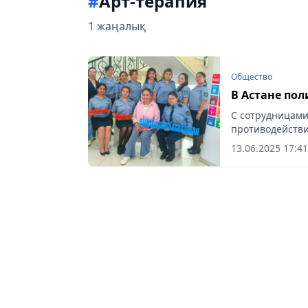
#
Арт-терапия
1 жаңалық
Общество
В Астане по
С сотрудницами
противодейств
Vecher.kz.
13.06.2025 17:41