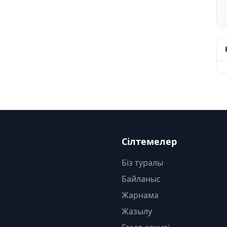
Сілтемелер
Біз туралы
Байланыс
Жарнама
Жазылу