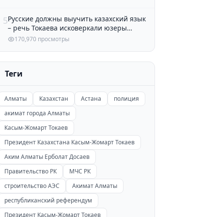
Русские должны выучить казахский язык
5
– речь Токаева исковеркали юзеры
Казнета
170,970 просмотры
Теги
Алматы
Казахстан
Астана
полиция
акимат города Алматы
Касым-Жомарт Токаев
Президент Казахстана Касым-Жомарт Токаев
Аким Алматы Ерболат Досаев
Правительство РК
МЧС РК
строительство АЭС
Акимат Алматы
республиканский референдум
Президент Касым-Жомарт Токаев