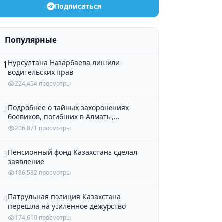
Подписаться
Популярные
Нурсултана Назарбаева лишили
1
водительских прав
224,454 просмотры
Подробнее о тайных захоронениях
2
боевиков, погибших в Алматы,
рассказали в полиции
206,871 просмотры
Пенсионный фонд Казахстана сделал
3
заявление
186,582 просмотры
Патрульная полиция Казахстана
4
перешла на усиленное дежурство
174,610 просмотры