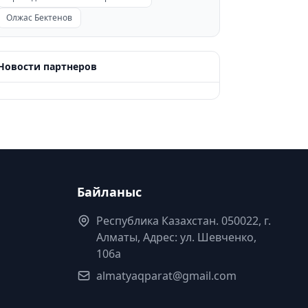
Олжас Бектенов
Новости партнеров
Байланыс
Республика Казахстан. 050022, г.
Алматы, Адрес: ул. Шевченко,
106а
almatyaqparat@gmail.com