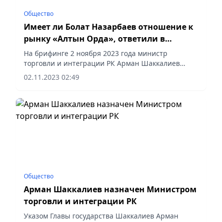
Общество
Имеет ли Болат Назарбаев отношение к
рынку «Алтын Орда», ответили в
Минторговли
На брифинге 2 ноября 2023 года министр
торговли и интеграции РК Арман Шаккалиев
рассказал, имеет ли Болат Назарбаев отношение
02.11.2023 02:49
к рынку «Алтын Орда» в Алматы и проходил ли он
по делу о...
Общество
Арман Шаккалиев назначен Министром
торговли и интеграции РК
Указом Главы государства Шаккалиев Арман