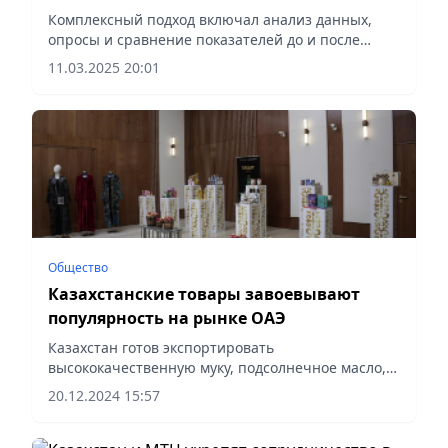
часового пояса на жизнедеятельность
Комплексный подход включал анализ данных,
населения – МТИ
опросы и сравнение показателей до и после
перехода, сообщает Vecher.kz.
11.03.2025 20:01
Общество
Казахстанские товары завоевывают
популярность на рынке ОАЭ
Казахстан готов экспортировать
высококачественную муку, подсолнечное масло,
кондитерские изделия и молочную продукцию,
20.12.2024 15:57
сообщает Vecher.kz.