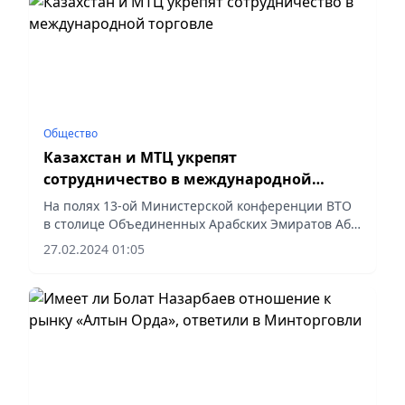
Общество
Казахстан и МТЦ укрепят
сотрудничество в международной
торговле
На полях 13-ой Министерской конференции ВТО
в столице Объединенных Арабских Эмиратов Абу-
Даби министр торговли и интеграции Казахстана
27.02.2024 01:05
Арман Шаккалиев встретился с исполнительным
директором...