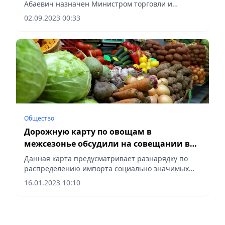
Абаевич назначен Министром торговли и
интеграции Республики Казахстан,
02.09.2023 00:33
передает akorda.kz.
Общество
Дорожную карту по овощам в
межсезонье обсудили на совещании в
Минторговли
Данная карта предусматривает разнарядку по
распределению импорта социально значимых
продуктов питания по регионам и торговым
16.01.2023 10:10
сетям.