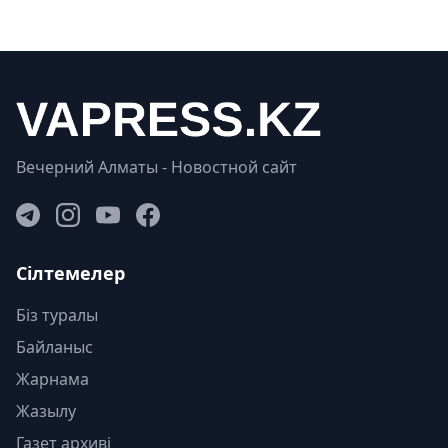
Вечерний Алматы - Новостной сайт
Сілтемелер
Біз туралы
Байланыс
Жарнама
Жазылу
Газет архиві