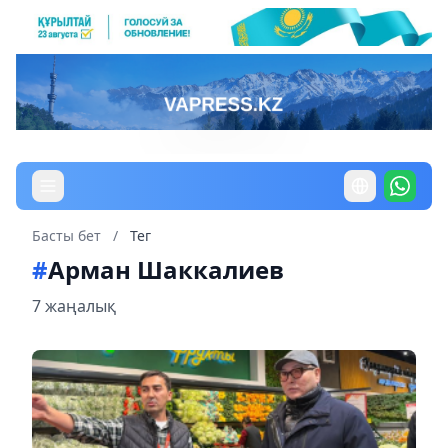
Басты бет
/
Тег
#
Арман Шаккалиев
7 жаңалық