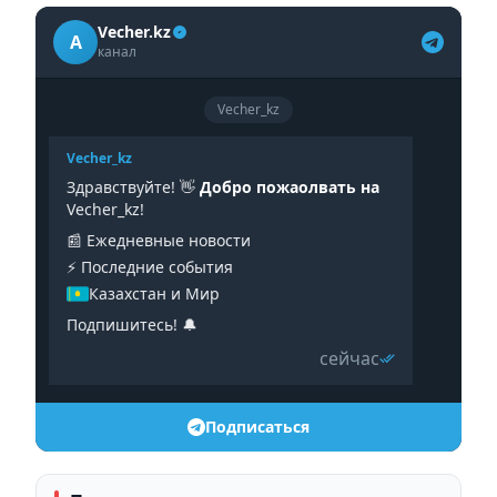
Vecher.kz
A
канал
Vecher_kz
Vecher_kz
Здравствуйте! 👋
Добро пожаолвать на
Vecher_kz!
📰 Ежедневные новости
⚡️ Последние события
Казахстан и Мир
Подпишитесь! 🔔
сейчас
Подписаться