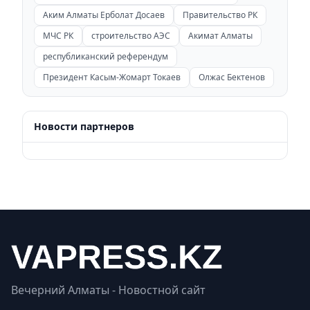
Аким Алматы Ерболат Досаев
Правительство РК
МЧС РК
строительство АЭС
Акимат Алматы
республиканский референдум
Президент Касым-Жомарт Токаев
Олжас Бектенов
Новости партнеров
Вечерний Алматы - Новостной сайт