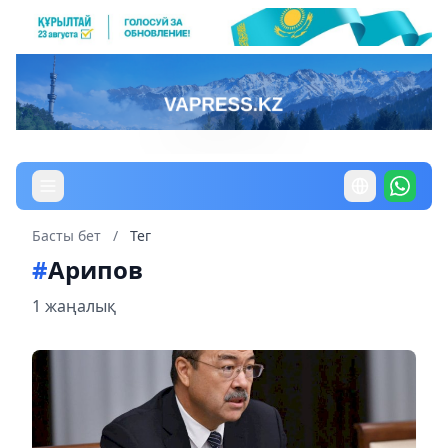
Басты бет
/
Тег
#
Арипов
1 жаңалық