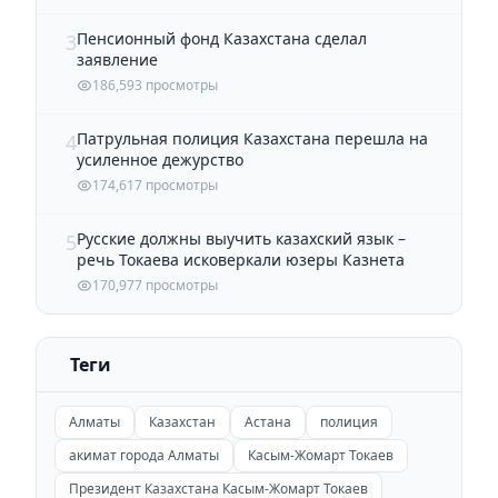
Пенсионный фонд Казахстана сделал
3
заявление
186,593 просмотры
Патрульная полиция Казахстана перешла на
4
усиленное дежурство
174,617 просмотры
Русские должны выучить казахский язык –
5
речь Токаева исковеркали юзеры Казнета
170,977 просмотры
Теги
Алматы
Казахстан
Астана
полиция
акимат города Алматы
Касым-Жомарт Токаев
Президент Казахстана Касым-Жомарт Токаев