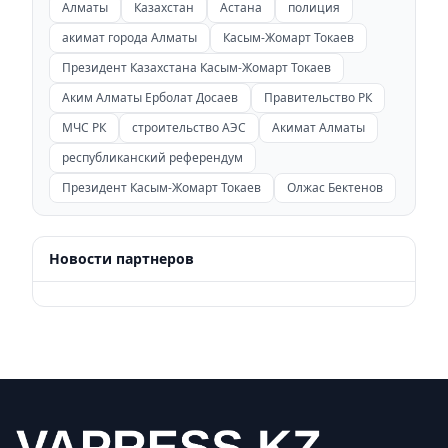
Алматы
Казахстан
Астана
полиция
акимат города Алматы
Касым-Жомарт Токаев
Президент Казахстана Касым-Жомарт Токаев
Аким Алматы Ерболат Досаев
Правительство РК
МЧС РК
строительство АЭС
Акимат Алматы
республиканский референдум
Президент Касым-Жомарт Токаев
Олжас Бектенов
Новости партнеров