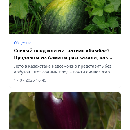
Общество
Спелый плод или нитратная «бомба»?
Продавцы из Алматы рассказали, как
выбрать арбуз
Лето в Казахстане невозможно представить без
арбузов. Этот сочный плод – почти символ жары,
пикников и летних вечеров. Но выбрать
17.07.2025 16:45
действительно спелый, сладкий и, главное,
безопасный арбуз –...