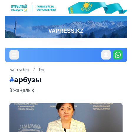
Басты бет
/
Тег
#
арбузы
8 жаңалық