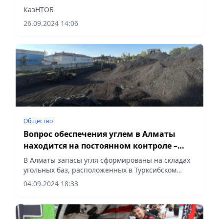
имени Абая
КазНТОБ
26.09.2024 14:06
Общество
Вопрос обеспечения углем в Алматы
находится на постоянном контроле –
акимат
В Алматы запасы угля сформированы на складах
угольных баз, расположенных в Турксибском
районе, сообщает Vecher.kz.
04.09.2024 18:33