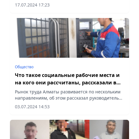
«Қазақстан құстары. Далалық анықтағыш»,
17.07.2024 17:23
сообщает Vecher.kz.
Общество
Что такое социальные рабочие места и
на кого они рассчитаны, рассказали в
Центре карьеры Алматы
Рынок труда Алматы развивается по нескольким
направлениям, об этом рассказал руководитель
Центра карьеры города Адилет
03.07.2024 14:53
Жанабаев, сообщает Vecher.kz.