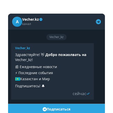
Vecher.kz
A
канал
Vecher_kz
Vecher_kz
Здравствуйте! 👋
Добро пожаолвать на
Vecher_kz!
📰 Ежедневные новости
⚡️ Последние события
Казахстан и Мир
Подпишитесь! 🔔
сейчас
Подписаться