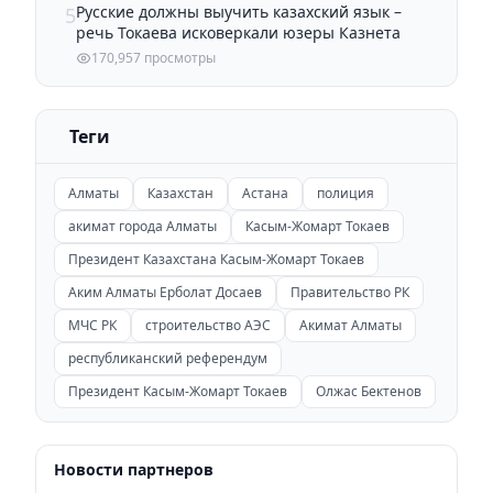
Русские должны выучить казахский язык –
5
речь Токаева исковеркали юзеры Казнета
170,957 просмотры
Теги
Алматы
Казахстан
Астана
полиция
акимат города Алматы
Касым-Жомарт Токаев
Президент Казахстана Касым-Жомарт Токаев
Аким Алматы Ерболат Досаев
Правительство РК
МЧС РК
строительство АЭС
Акимат Алматы
республиканский референдум
Президент Касым-Жомарт Токаев
Олжас Бектенов
Новости партнеров