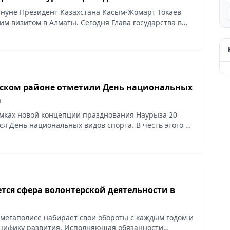
нуне Президент Казахстана Касым-Жомарт Токаев
им визитом в Алматы. Сегодня Глава государства в
нного мероприятия на площади Астана поздравил
ском районе отметили День национальных
а
мках новой концепции празднования Наурыза 20
ся День национальных видов спорта. В честь этого в
и №176 среди юношей прошли соревнования по
тся сфера волонтерской деятельности в
 мегаполисе набирает свои обороты с каждым годом и
цифику развития. Исполняющая обязанности