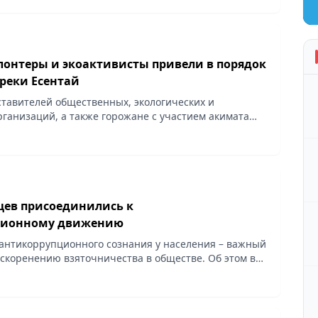
лонтеры и экоактивисты привели в порядок
реки Есентай
ставителей общественных, экологических и
рганизаций, а также горожане с участием акимата
айона провели работу по очистке набережной возле
цев присоединились к
ционному движению
нтикоррупционного сознания у населения – важный
 искоренению взяточничества в обществе. Об этом во
нференции на площадке РСК сообщил руководитель...