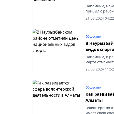
Напомним, нака
прибыл с рабоч
ходе торжестве
21.03.2024 04:22
всех...
Общество
В Наурызбай
видов спорт
Напомним, в ра
марта отмечает
школе-гимнази
20.03.2024 11:52
восьми видам...
Общество
Как развивае
Алматы
Волонтерство в
имеет свою спе