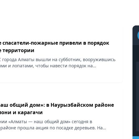
 спасатели-пожарные привели в порядок
е территории
 города Алматы вышли на субботник, вооружившись
ями и лопатами, чтобы навести порядок на
ерритории, проявить свою активную гражданскую
и...
аш общий дом»: в Наурызбайском районе
лони и карагачи
нии «Алматы — наш общий дом» сегодня в
районе прошла акция по посадке деревьев. На
спекта Абая с улицей Алатау, у Сакских курганов