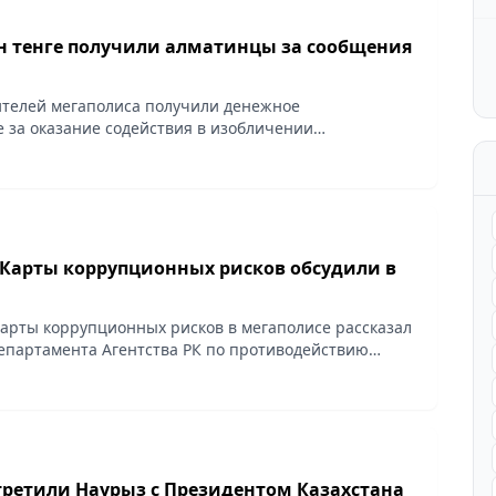
лн тенге получили алматинцы за сообщения
жителей мегаполиса получили денежное
 за оказание содействия в изобличении
. Об этом стало известно в ходе выступления
епартамента Агентства...
Карты коррупционных рисков обсудили в
арты коррупционных рисков в мегаполисе рассказал
епартамента Агентства РК по противодействию
ороду Алматы Арман Рахимов в ходе брифинга РСК.
третили Наурыз с Президентом Казахстана