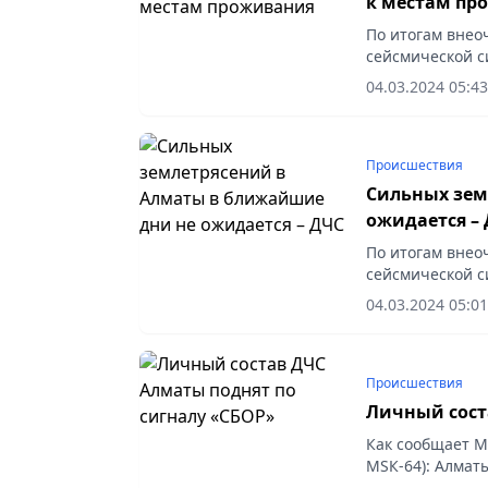
к местам пр
По итогам внео
сейсмической с
сейсмологическ
04.03.2024 05:43
заключила, что
Происшествия
Сильных зем
ожидается –
По итогам внео
сейсмической с
сейсмологическ
04.03.2024 05:01
ближайшие дни 
Происшествия
Личный сост
Как сообщает М
МSК-64): Алматы