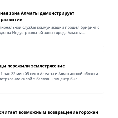
ная зона Алматы демонстрирует
 развитие
егиональной службы коммуникаций прошел брифинг с
одства Индустриальной зоны города Алматы.
стриальной зоны Алматы Алишер Сатыбалдиев
...
цы пережили землетрясение
11 час 22 мин 05 сек в Алматы и Алматинской области
етрясение силой 5 баллов. Эпицентр был
1 км на юг от Алматы на территории Казахстана.
считает возможным возвращение горожан