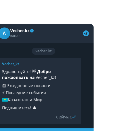
Vecher.kz
A
канал
Vecher_kz
Vecher_kz
Здравствуйте! 👋
Добро
пожаолвать на
Vecher_kz!
📰 Ежедневные новости
⚡️ Последние события
Казахстан и Мир
Подпишитесь! 🔔
сейчас