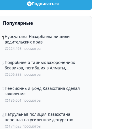
Подписаться
Популярные
Нурсултана Назарбаева лишили
1
водительских прав
224,468 просмотры
Подробнее о тайных захоронениях
2
боевиков, погибших в Алматы,
рассказали в полиции
206,888 просмотры
Пенсионный фонд Казахстана сделал
3
заявление
186,601 просмотры
Патрульная полиция Казахстана
4
перешла на усиленное дежурство
174,623 просмотры