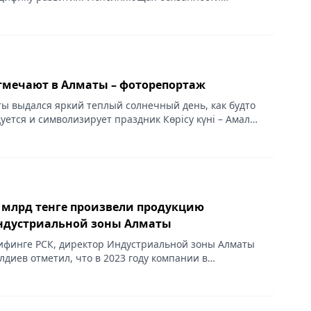
дарственного фонда развития молодежной политики
..
отмечают в Алматы – фоторепортаж
ты выдался яркий теплый солнечный день, как будто
уется и символизирует праздник Көрісу күні – Амал
0 млрд тенге произвели продукцию
ндустриальной зоны Алматы
ифинге РСК, директор Индустриальной зоны Алматы
диев отметил, что в 2023 году компании в
 зоне Алматы произвели продукцию на 796,6 млрд
ли...