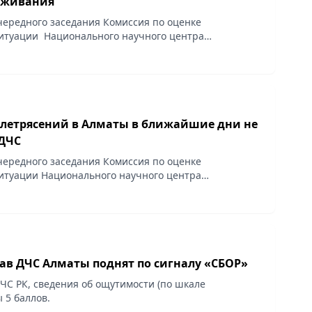
оживания
чередного заседания Комиссия по оценке
итуации Национального научного центра
их наблюдений и исследований (далее Комиссия)
 в ближайшие дни...
летрясений в Алматы в ближайшие дни не
 ДЧС
чередного заседания Комиссия по оценке
итуации Национального научного центра
их наблюдений и исследований заключила, что на
на территории...
ав ДЧС Алматы поднят по сигналу «СБОР»
ЧС РК, сведения об ощутимости (по шкале
 5 баллов.