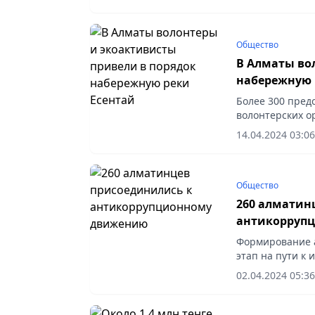
молодежь и...
Общество
В Алматы во
набережную 
Более 300 пред
волонтерских о
Алмалинского р
14.04.2024 03:06
реки Есентай....
Общество
260 алматин
антикорруп
Формирование а
этап на пути к
время пресс-ко
02.04.2024 05:36