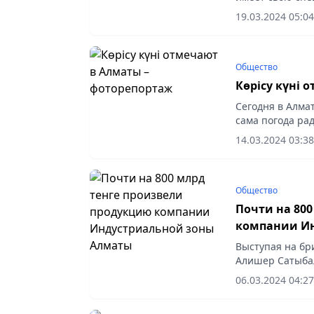
директора госу
19.03.2024 05:04
города Алматы,.
Общество
Көрісу күні 
Сегодня в Алма
сама погода рад
мерекесі.
14.03.2024 03:38
Общество
Почти на 80
компании И
Выступая на бр
Алишер Сатыбал
Индустриальной
06.03.2024 04:27
тенге и выплати