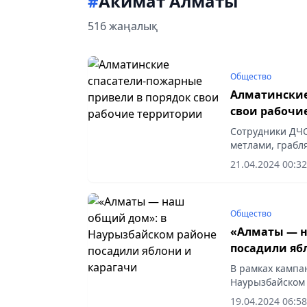
#
Акимат Алматы
516 жаңалық
Общество
Алматинские
свои рабочи
Сотрудники ДЧС
метлами, грабл
прилегающей т
21.04.2024 00:32
позицию и внест
Общество
«Алматы — н
посадили яб
В рамках кампа
Наурызбайском 
пересечении про
19.04.2024 06:58