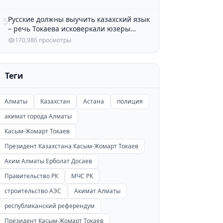
Русские должны выучить казахский язык
5
– речь Токаева исковеркали юзеры
Казнета
170,986 просмотры
Теги
Алматы
Казахстан
Астана
полиция
акимат города Алматы
Касым-Жомарт Токаев
Президент Казахстана Касым-Жомарт Токаев
Аким Алматы Ерболат Досаев
Правительство РК
МЧС РК
строительство АЭС
Акимат Алматы
республиканский референдум
Президент Касым-Жомарт Токаев