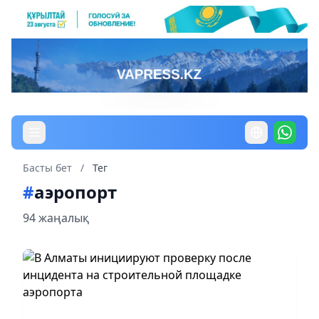
Басты бет
/
Тег
#
аэропорт
94 жаңалық