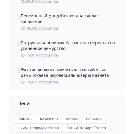
206,876 просмотры
Пенсионный фонд Казахстана сделал
3
заявление
186,586 просмотры
Патрульная полиция Казахстана перешла на
4
усиленное дежурство
174,614 просмотры
Русские должны выучить казахский язык –
5
речь Токаева исковеркали юзеры Казнета
170,975 просмотры
Теги
Алматы
Казахстан
Астана
полиция
акимат города Алматы
Касым-Жомарт Токаев