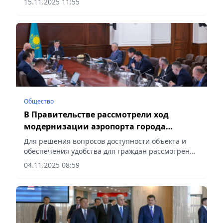
15.11.2025 11:55
Общество
В Правительстве рассмотрели ход
модернизации аэропорта города
Алматы
Для решения вопросов доступности объекта и
обеспечения удобства для граждан рассмотрены
вопросы создания кольцевой дороги вокруг
04.11.2025 08:59
территории аэропорта, сообщает Vecher.kz.