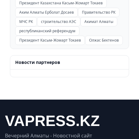
Президент Казахстана Касым-Жомарт Токаев
Аким Алматы Ерболат Досаев
Правительство РК
МЧС РК
строительство АЭС
Акимат Алматы
республиканский референдум
Президент Касым-Жомарт Токаев
Олжас Бектенов
Новости партнеров
Вечерний Алматы - Новостной сайт