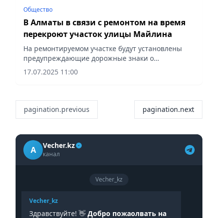
Общество
В Алматы в связи с ремонтом на время
перекроют участок улицы Майлина
На ремонтируемом участке будут установлены
предупреждающие дорожные знаки о
двустороннем движении, сообщает Vecher.kz.
17.07.2025 11:00
pagination.previous
pagination.next
Vecher.kz
A
канал
Vecher_kz
Vecher_kz
Здравствуйте! 👋
Добро пожаолвать на