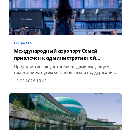
Общество
Международный аэропорт Семей
привлечен к административной
ответственности
Предприятие злоупотребляло доминирующим
положением путем установления и поддержания
монопольно высокой цены на авиатопливо при
19.02.2026 15:45
розничной реализации, сообщает Vecher.kz.