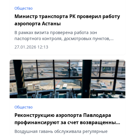
Общество
Министр транспорта РК проверил работу
аэропорта Астаны
В рамках визита проверена работа зон
паспортного контроля, досмотровых пунктов,
систем обработки багажа и других
27.01.2026 12:13
инфраструктурных объектов, сообщает Vecher.kz.
Общество
Реконструкцию аэропорта Павлодара
профинансируют за счет возвращенных
активов
Воздушная гавань обслуживала регулярные