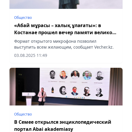
Общество
«Абай мұрасы – халық ұлағаты»: в
Костанае прошел вечер памяти великого
поэта
Формат открытого микрофона позволил
выступить всем желающим, сообщает Vecher.kz.
03.08.2025 11:49
Общество
В Семее открылся энциклопедический
портал Abai akademiasy