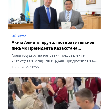
Общество
Аким Алматы вручил поздравительное
письмо Президента Казахстана
абаеведу Базарбеку Атыгаю
Глава государства направил поздравление
учёному за его научные труды, приуроченные к
180-летию со дня рождения великого Абая,
15.08.2025 10:55
сообщает Vecher.kz.