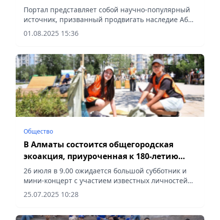
Портал представляет собой научно-популярный
источник, призванный продвигать наследие Абая
среди молодёжи и предоставлять полную
01.08.2025 15:36
информацию о его жизни и творчестве, сообщает
Vecher.kz.
Общество
В Алматы состоится общегородская
экоакция, приуроченная к 180-летию
Абая Кунанбая
26 июля в 9.00 ожидается большой субботник и
мини-концерт с участием известных личностей
на площади Абая, сообщает Vecher.kz.
25.07.2025 10:28