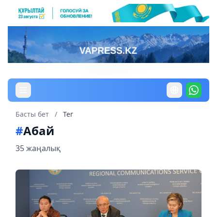
Басты бет
/
Тег
#
Абай
35 жаңалық