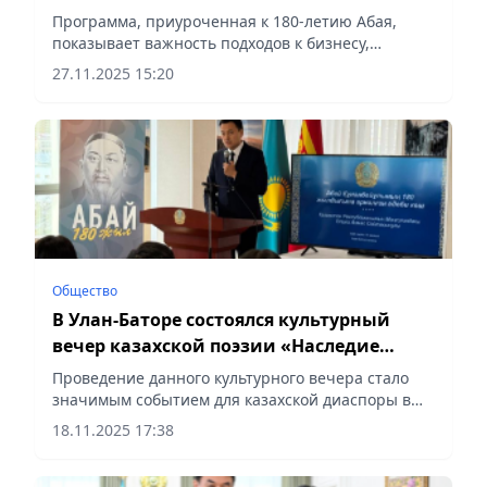
программа NURCE
Программа, приуроченная к 180-летию Абая,
показывает важность подходов к бизнесу,
основанных на гуманизме, ценностях,
27.11.2025 15:20
ответственности, сообщает Vecher.kz.
Общество
В Улан-Баторе состоялся культурный
вечер казахской поэзии «Наследие
Абая»
Проведение данного культурного вечера стало
значимым событием для казахской диаспоры в
Монголии, сообщает Vecher.kz.
18.11.2025 17:38