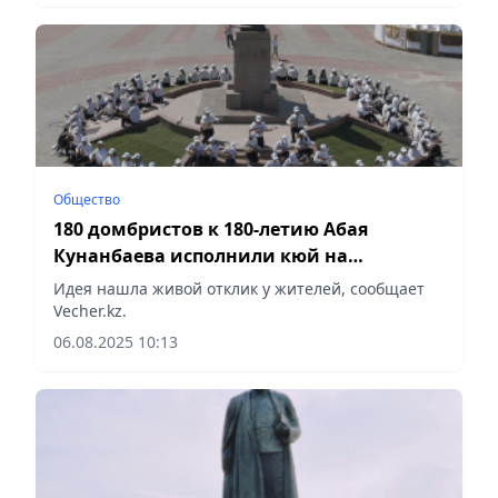
Общество
180 домбристов к 180-летию Абая
Кунанбаева исполнили кюй на
центральной площади города Абая
Идея нашла живой отклик у жителей, сообщает
Vecher.kz.
06.08.2025 10:13