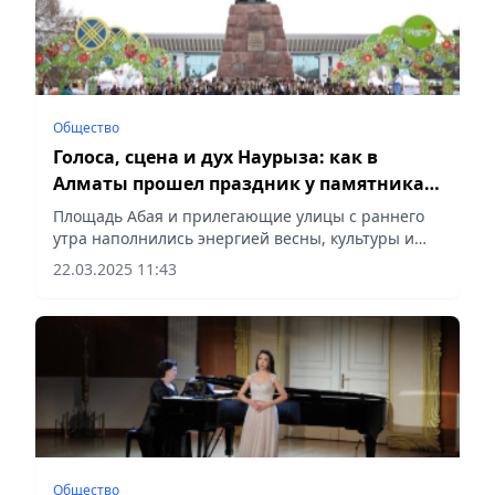
Общество
Голоса, сцена и дух Наурыза: как в
Алматы прошел праздник у памятника
Абая
Площадь Абая и прилегающие улицы с раннего
утра наполнились энергией весны, культуры и
национального единства, сообщает Vecher.kz.
22.03.2025 11:43
Общество