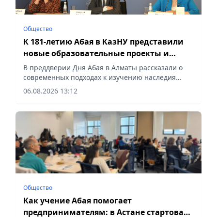
Общество
К 181-летию Абая в КазНУ представили
новые образовательные проекты и
разработки в области абаеведения
В преддверии Дня Абая в Алматы рассказали о
современных подходах к изучению наследия
великого мыслителя, развитии абаеведения и
06.08.2026 13:12
новых научно-образовательных проектах. На
площадке Региональной службы коммуникаций
города Алматы представители Научно-
исследовательского института Абая при КазНУ
имени аль-Фараби рассказали о работе
института, внедрении новой учебной
дисциплины и практическом применении
философии Абая в современном образовании, –
сообщает корреспондент vapress.kz
Общество
Как учение Абая помогает
предпринимателям: в Астане стартовала