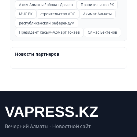
Аким Алматы Ерболат Досаев
Правительство РК
МЧС РК
строительство АЭС
Акимат Алматы
республиканский референдум
Президент Касым-Жомарт Токаев
Олжас Бектенов
Новости партнеров
Вечерний Алматы - Новостной сайт