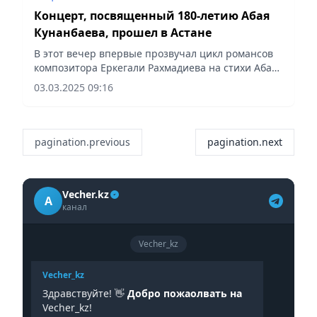
Концерт, посвященный 180-летию Абая
Кунанбаева, прошел в Астане
В этот вечер впервые прозвучал цикл романсов
композитора Еркегали Рахмадиева на стихи Абая
Кунанбаева, сообщает Vecher.kz.
03.03.2025 09:16
pagination.previous
pagination.next
Vecher.kz
A
канал
Vecher_kz
Vecher_kz
Здравствуйте! 👋
Добро пожаолвать на
Vecher_kz!