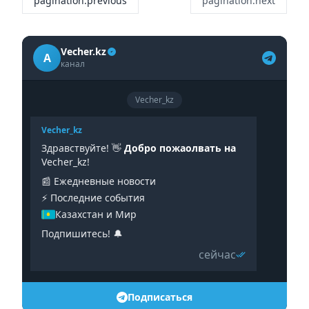
pagination.previous
pagination.next
Vecher.kz
A
канал
Vecher_kz
Vecher_kz
Здравствуйте! 👋
Добро пожаолвать на
Vecher_kz!
📰 Ежедневные новости
⚡️ Последние события
Казахстан и Мир
Подпишитесь! 🔔
сейчас
Подписаться