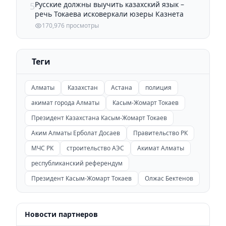
Русские должны выучить казахский язык –
5
речь Токаева исковеркали юзеры Казнета
170,976 просмотры
Теги
Алматы
Казахстан
Астана
полиция
акимат города Алматы
Касым-Жомарт Токаев
Президент Казахстана Касым-Жомарт Токаев
Аким Алматы Ерболат Досаев
Правительство РК
МЧС РК
строительство АЭС
Акимат Алматы
республиканский референдум
Президент Касым-Жомарт Токаев
Олжас Бектенов
Новости партнеров