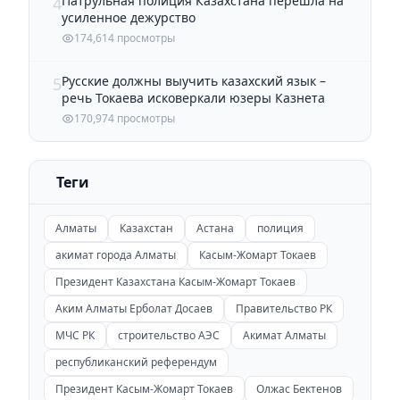
Патрульная полиция Казахстана перешла на
4
усиленное дежурство
174,614 просмотры
Русские должны выучить казахский язык –
5
речь Токаева исковеркали юзеры Казнета
170,974 просмотры
Теги
Алматы
Казахстан
Астана
полиция
акимат города Алматы
Касым-Жомарт Токаев
Президент Казахстана Касым-Жомарт Токаев
Аким Алматы Ерболат Досаев
Правительство РК
МЧС РК
строительство АЭС
Акимат Алматы
республиканский референдум
Президент Касым-Жомарт Токаев
Олжас Бектенов