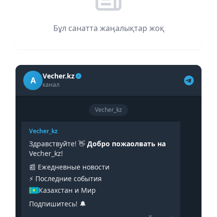
Бұл санатта жаңалықтар жоқ
Vecher.kz
A
канал
Vecher_kz
Vecher_kz
Здравствуйте! 👋
Добро пожаолвать на
Vecher_kz!
📰 Ежедневные новости
⚡️ Последние события
Казахстан и Мир
Подпишитесь! 🔔