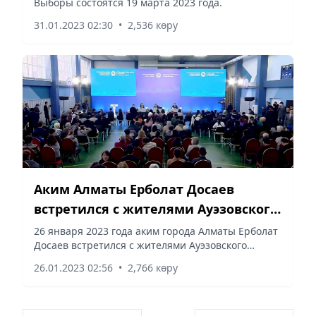
Выборы состоятся 19 марта 2023 года.
31.01.2023 02:30
•
2,536 көру
Аким Алматы Ерболат Досаев
встретился с жителями Ауэзовского
района – прямая трансляция
26 января 2023 года аким города Алматы Ерболат
Досаев встретился с жителями Ауэзовского
района, сообщает Vecher.kz.
26.01.2023 02:56
•
2,766 көру