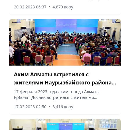
20.02.2023 06:37
•
4,879 көру
Аким Алматы встретился с
жителями Наурызбайского района –
прямая трансляция
17 февраля 2023 года аким города Алматы
Ерболат Досаев встретился с жителями
Наурызбайского района, сообщает Vecher.kz.
17.02.2023 02:50
•
3,416 көру