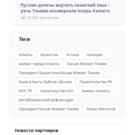
Русские должны выучить казахский язык –
5
речь Токаева исковеркали юзеры Казнета
170,965 просмотры
Теги
Алматы
Казахстан
Астана
полиция
акимат города Алматы
Касым-Жомарт Токаев
Президент Казахстана Касым-Жомарт Токаев
Аким Алматы Ерболат Досаев
Правительство РК
МЧС РК
строительство АЭС
Акимат Алматы
республиканский референдум
Президент Касым-Жомарт Токаев
Олжас Бектенов
Новости партнеров