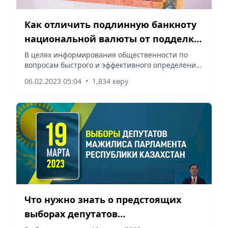
Как отличить подлинную банкноту
национальной валюты от подделки
– рекомендации Нацбанка РК
В целях информирования общественности по
вопросам быстрого и эффективного определения
подлинности банкнот национальной валюты
06.02.2023 05:04
•
1,834 көру
тенге Нацбанком РК изготовлены обучающие
анимационные видеоролики о...
Что нужно знать о предстоящих
выборах депутатов
Мажилиса Парламента РК