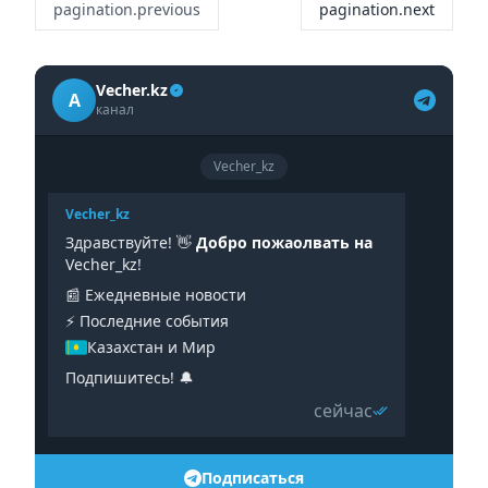
pagination.previous
pagination.next
Vecher.kz
A
канал
Vecher_kz
Vecher_kz
Здравствуйте! 👋
Добро пожаолвать на
Vecher_kz!
📰 Ежедневные новости
⚡️ Последние события
Казахстан и Мир
Подпишитесь! 🔔
сейчас
Подписаться