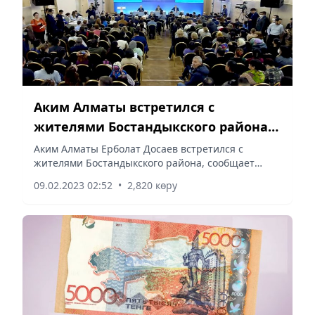
Аким Алматы встретился с
жителями Бостандыкского района –
прямая трансляция
Аким Алматы Ерболат Досаев встретился с
жителями Бостандыкского района, сообщает
Vecher.kz.
09.02.2023 02:52
•
2,820 көру