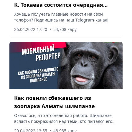
К. Токаева состоится очередная
сессия Ассамблеи народа
Хочешь получать главные новости на свой
телефон? Подпишись на наш Telegram-канал!
Казахстана.
26.04.2022 17:20
•
54,708 көру
Как ловили сбежавшего из
зоопарка Алматы шимпанзе
Оказалось, что это нелёгкая работа. Шимпанзе
всласть покуражился над теми, кто пытался его
поймать.
20.04.2022 13:55
•
48,985 көру