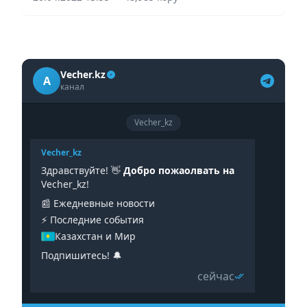
Vecher.kz
A
канал
Vecher_kz
Vecher_kz
Здравствуйте! 👋
Добро пожаолвать на
Vecher_kz!
📰 Ежедневные новости
⚡️ Последние события
Казахстан и Мир
Подпишитесь! 🔔
сейчас