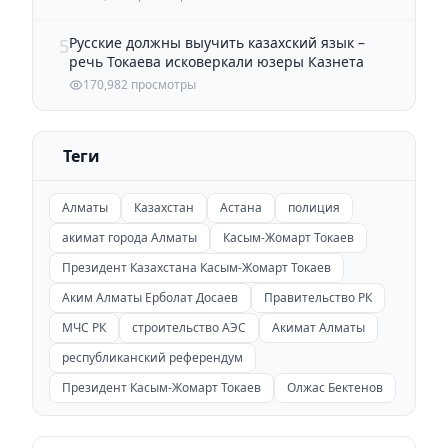
Русские должны выучить казахский язык –
5
речь Токаева исковеркали юзеры Казнета
170,982 просмотры
Теги
Алматы
Казахстан
Астана
полиция
акимат города Алматы
Касым-Жомарт Токаев
Президент Казахстана Касым-Жомарт Токаев
Аким Алматы Ерболат Досаев
Правительство РК
МЧС РК
строительство АЭС
Акимат Алматы
республиканский референдум
Президент Касым-Жомарт Токаев
Олжас Бектенов