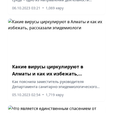
органов внутренних дел. Так, с начала учебного
06.10.2023 03:21
•
1,069 көру
года в Павлодарской области за каждой
общеобразовательной школой...
Какие вирусы циркулируют в
Алматы и как их избежать,
рассказали эпидемиологи
Как пояснила заместитель руководителя
Департамента санитарно-эпидемиологического
контроля города Алматы Асель Калыкова, острые
05.10.2023 02:54
•
1,719 көру
респираторные вирусные инфекции (ОРВИ) –
высоко контагиозная группа...