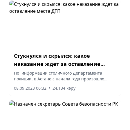
Стукнулся и скрылся: какое
наказание ждет за оставление
места ДТП
По информации столичного Департамента
полиции, в Астане с начала года произошло
около 22,5 тыс. аварий, из них почти в 3 тыс.
08.09.2023 06:32
•
24,134 көру
случаях водители скрылись с места дорожно-
транспортного происшествия....