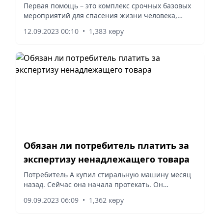
Первая помощь – это комплекс срочных базовых
мероприятий для спасения жизни человека,
предупреждения осложнений при экстренных
12.09.2023 00:10
•
1,383 көру
состояниях, а также в целях снижения угрозы для
здоровья и жизни...
Обязан ли потребитель платить за
экспертизу ненадлежащего товара
Потребитель А купил стиральную машину месяц
назад. Сейчас она начала протекать. Он
обратился в магазин, но там ответили, что если
09.09.2023 06:09
•
1,362 көру
он желает, то может заплатить за экспертизу.
Можно ли возложить...