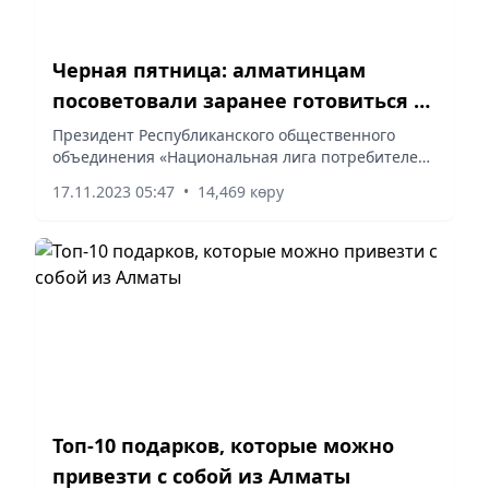
Черная пятница: алматинцам
посоветовали заранее готовиться к
распродажам
Президент Республиканского общественного
объединения «Национальная лига потребителей»
Светлана Романовская ответила на вопросы
17.11.2023 05:47
•
14,469 көру
журналистов на пресс-конференции,
организованной Региональной службой...
Топ-10 подарков, которые можно
привезти с собой из Алматы