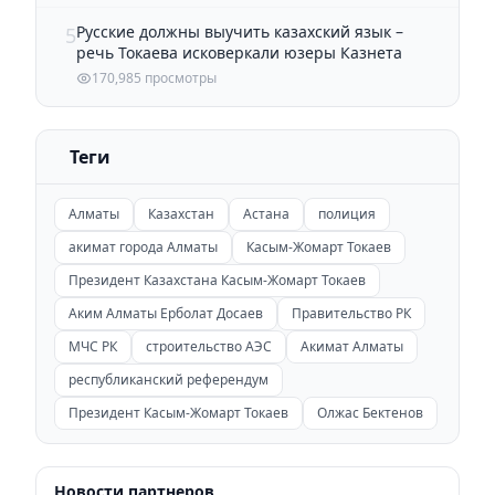
Русские должны выучить казахский язык –
5
речь Токаева исковеркали юзеры Казнета
170,985 просмотры
Теги
Алматы
Казахстан
Астана
полиция
акимат города Алматы
Касым-Жомарт Токаев
Президент Казахстана Касым-Жомарт Токаев
Аким Алматы Ерболат Досаев
Правительство РК
МЧС РК
строительство АЭС
Акимат Алматы
республиканский референдум
Президент Касым-Жомарт Токаев
Олжас Бектенов
Новости партнеров