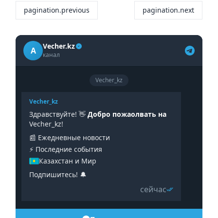
pagination.previous
pagination.next
Vecher.kz
A
канал
Vecher_kz
Vecher_kz
Здравствуйте! 👋
Добро пожаолвать на
Vecher_kz!
📰 Ежедневные новости
⚡️ Последние события
Казахстан и Мир
Подпишитесь! 🔔
сейчас