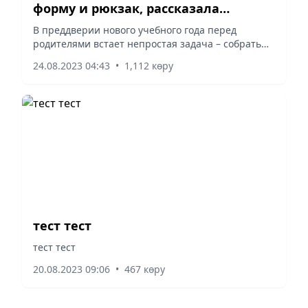
форму и рюкзак, рассказала
алматинский врач
В преддверии нового учебного года перед
родителями встает непростая задача – собрать
ребенка в школу.
24.08.2023 04:43
•
1,112 көру
тест тест
тест тест
20.08.2023 09:06
•
467 көру