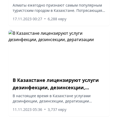
Алматы ежегодно признают самым популярным
туристским городом в Казахстане. Потрясающая
природа, культурные и исторические
17.11.2023 00:27
•
6,288 көру
достопримечательности, уютные улочки и,
конечно же, гостеприимные люди....
В Казахстане лицензируют услуги
дезинфекции, дезинсекции,
дератизации
В настоящее время в Казахстане услугами
дезинфекции, дезинсекции, дератизации
занимается специализированные организации
11.11.2023 05:36
•
3,737 көру
по уведомлению согласно Закону РК «О
разрешениях и уведомлениях». С 1 июля...