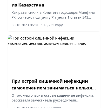
из Казахстана
Как разъяснили в Комитете госдоходов Минфина
РК, согласно подпункту 7) пункта 1 статьи 343
Кодекса «О таможенном регулировании в
30.10.2023 06:01
•
18,235 көру
Республике Казахстан», таможенному
декларированию подлежат наличные...
При острой кишечной инфекции
самолечением заниматься нельзя –
врач
О том, чем опасны острые кишечные инфекции,
рассказала заместитель руководителя
Департамента санитарно-эпидемиологического
27.10.2023 06:00
•
1,333 көру