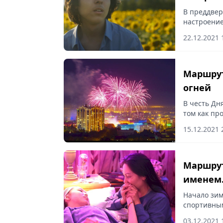
В преддвер
настроение
провести в
22.12.2021 
Маршрут
огней
В честь Дн
том как пр
безопасно,
15.12.2021 
Маршрут
именем
Начало зим
спортивны
гид от «Ве
03.12.2021 