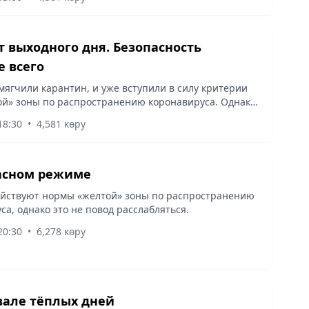
их выходных.
 выходного дня. Безопасность
 всего
мягчили карантин, и уже вступили в силу критерии
ой» зоны по распространению коронавируса. Однако
ься еще рано, ведь безопасность превыше всего.
18:30
•
4,581 көру
ый гид от...
асном режиме
ействуют нормы «желтой» зоны по распространению
са, однако это не повод расслабляться.
20:30
•
6,278 көру
вале тёплых дней