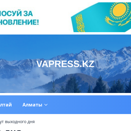
ултай
Алматы
т выходного дня