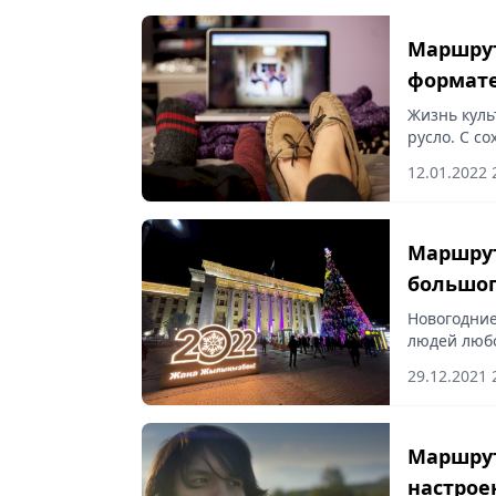
Маршрут
формат
Жизнь куль
русло. С с
ТРЦ и друг
12.01.2022 
без особой
Маршрут
большог
Новогодние
людей любо
января вып
29.12.2021 
переносятс
Маршрут
настрое