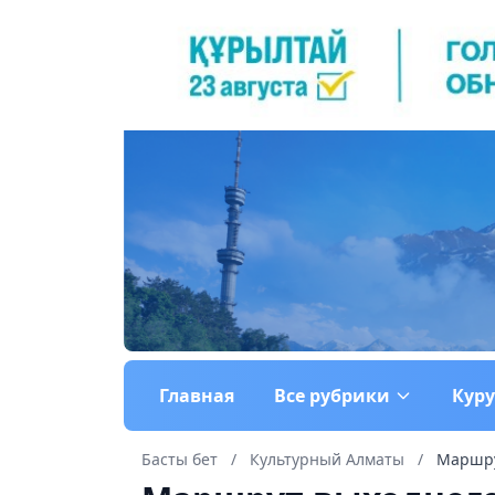
Главная
Все рубрики
Кур
Басты бет
/
Культурный Алматы
/
Маршру