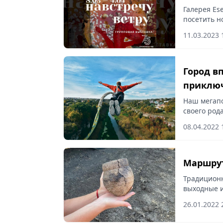
Галерея Es
посетить н
11.03.2023 
Город в
приключ
доступн
Наш мегапо
своего род
представля
08.04.2022 
возможност
Маршрут
Традиционн
выходные и
26.01.2022 