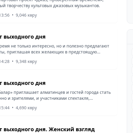
й творчеству культовых джазовых музыкантов.
13:56
•
9,046 көру
 выходного дня
ремя не только интересно, но и полезно предлагают
ты, приглашая всех желающих в предстоящую
инять участие в массовом субботнике.
14:28
•
9,348 көру
 выходного дня
балар» приглашает алматинцев и гостей города стать
но и зрителями, и участниками спектакля,
го вашим же страхам. Суть проекта в том, что
15:44
•
4,690 көру
ающий рассказывает...
 выходного дня. Женский взгляд