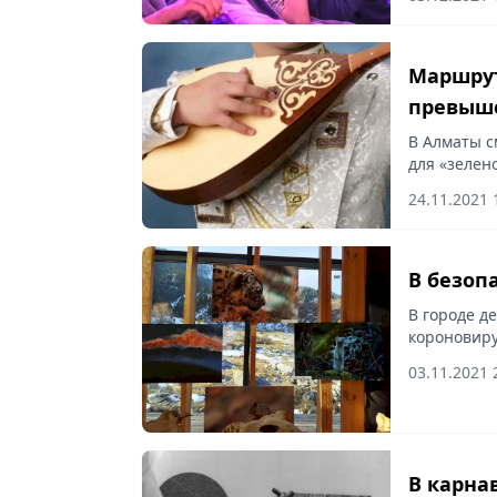
предстоящ
Маршрут
превыше
В Алматы с
для «зелен
расслаблят
24.11.2021 
Традиционн
В безоп
В городе д
короновиру
03.11.2021 
В карна