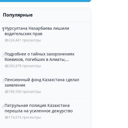
Популярные
Нурсултана Назарбаева лишили
1
водительских прав
224,461 просмотры
Подробнее о тайных захоронениях
2
боевиков, погибших в Алматы,
рассказали в полиции
206,878 просмотры
Пенсионный фонд Казахстана сделал
3
заявление
186,590 просмотры
Патрульная полиция Казахстана
4
перешла на усиленное дежурство
174,616 просмотры