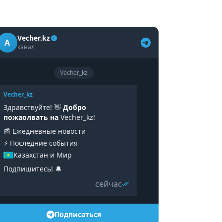
Vecher.kz
A
канал
Vecher_kz
Vecher_kz
Здравствуйте! 👋
Добро
пожаолвать на
Vecher_kz!
📰 Ежедневные новости
⚡️ Последние события
Казахстан и Мир
Подпишитесь! 🔔
сейчас
Подписаться