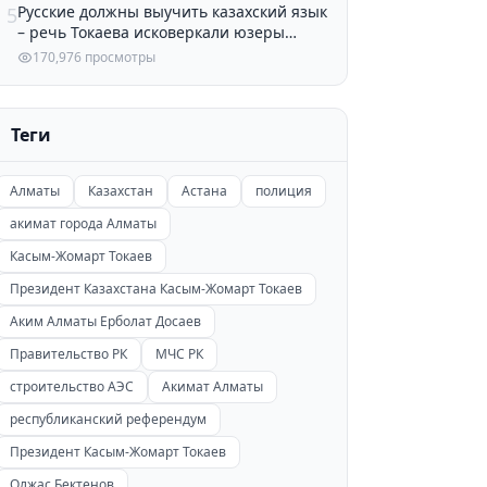
Русские должны выучить казахский язык
5
– речь Токаева исковеркали юзеры
Казнета
170,976 просмотры
Теги
Алматы
Казахстан
Астана
полиция
акимат города Алматы
Касым-Жомарт Токаев
Президент Казахстана Касым-Жомарт Токаев
Аким Алматы Ерболат Досаев
Правительство РК
МЧС РК
строительство АЭС
Акимат Алматы
республиканский референдум
Президент Касым-Жомарт Токаев
Олжас Бектенов