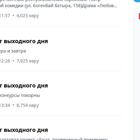
й комедии (ул. Богенбай батыра, 158)Драма «Любовь
ачало в 18.00
11:57
•
4,023 көру
 выходного дня
ра и завтра
12:26
•
7,825 көру
 выходного дня
конкурсы покорны
13:34
•
8,754 көру
 выходного дня
тартовал проект «Джаз, проверенный временем»,