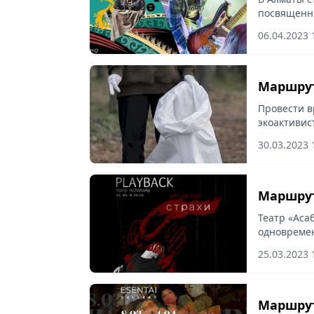
посвященны
06.04.2023 
Маршрут
Провести в
экоактивис
субботу пр
30.03.2023 
Маршрут
Театр «Аса
одновремен
посвященно
25.03.2023 
каждый жел
Маршрут