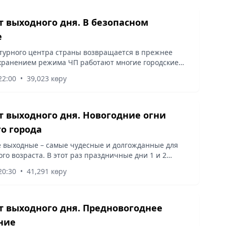
 выходного дня. В безопасном
е
турного центра страны возвращается в прежнее
охранением режима ЧП работают многие городские
ие объекты. Однако многие граждане предпочитают
22:00
•
39,023 көру
 необходимости...
 выходного дня. Новогодние огни
о города
 выходные – самые чудесные и долгожданные для
го возраста. В этот раз праздничные дни 1 и 2
адают на субботу и воскресенье, поэтому они
20:30
•
41,291 көру
я на понедельник и...
 выходного дня. Предновогоднее
ние