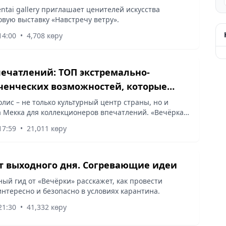
entai gallery приглашает ценителей искусства
овую выставку «Навстречу ветру».
14:00
•
4,708 көру
печатлений: ТОП экстремально-
енческих возможностей, которые
ы в Алматы
лис – не только культурный центр страны, но и
а Мекка для коллекционеров впечатлений. «Вечёрка»
ет ТОП экстремально­приключенческих
17:59
•
21,011 көру
ей, которые доступны...
 выходного дня. Согревающие идеи
ый гид от «Вечёрки» расскажет, как провести
нтересно и безопасно в условиях карантина.
21:30
•
41,332 көру