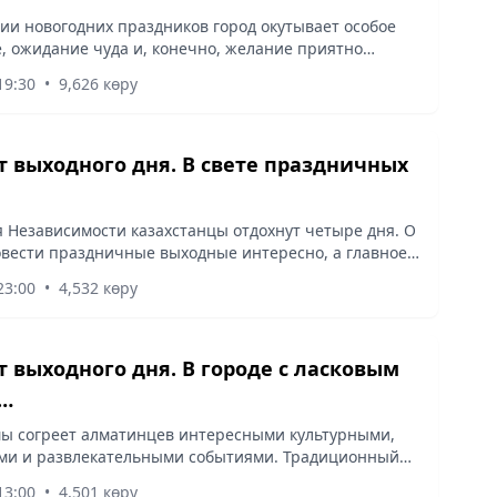
ии новогодних праздников город окутывает особое
, ожидание чуда и, конечно, желание приятно
ремя с родными и близкими.
19:30
•
9,626 көру
 выходного дня. В свете праздничных
я Независимости казахстанцы отдохнут четыре дня. О
овести праздничные выходные интересно, а главное,
 расскажет традиционный гид от «Вечёрки».
23:00
•
4,532 көру
 выходного дня. В городе с ласковым
…
ы согреет алматинцев интересными культурными,
ми и развлекательными событиями. Традиционный
чёрки» расскажет о безопасных направлениях
13:00
•
4,501 көру