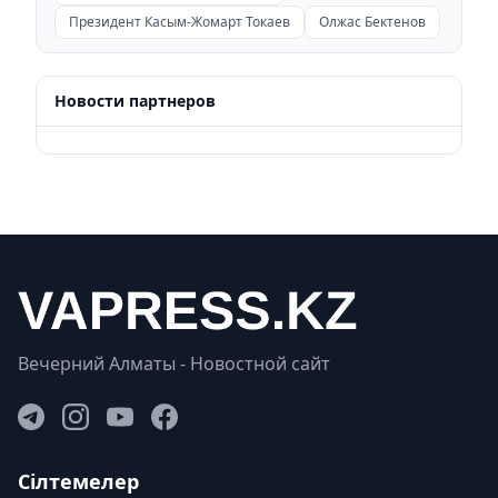
Президент Касым-Жомарт Токаев
Олжас Бектенов
Новости партнеров
Вечерний Алматы - Новостной сайт
Сілтемелер