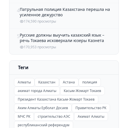
Патрульная полиция Казахстана перешла на
4
усиленное дежурство
174,590 просмотры
Русские должны выучить казахский язык –
5
речь Токаева исковеркали юзеры Казнета
170,953 просмотры
Теги
Алматы
Казахстан
Астана
полиция
акимат города Алматы
Касым-Жомарт Токаев
Президент Казахстана Касым-Жомарт Токаев
Аким Алматы Ерболат Досаев
Правительство РК
МЧС РК
строительство АЭС
Акимат Алматы
республиканский референдум