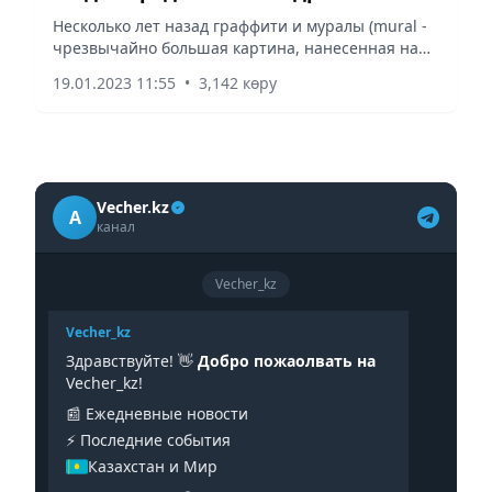
Несколько лет назад граффити и муралы (mural -
чрезвычайно большая картина, нанесенная на
всю поверхность стены) стали привычным для
19.01.2023 11:55
•
3,142 көру
глаз жителей нашего мегаполиса явлением.
Vecher.kz
A
канал
Vecher_kz
Vecher_kz
Здравствуйте! 👋
Добро пожаолвать на
Vecher_kz!
📰 Ежедневные новости
⚡️ Последние события
Казахстан и Мир