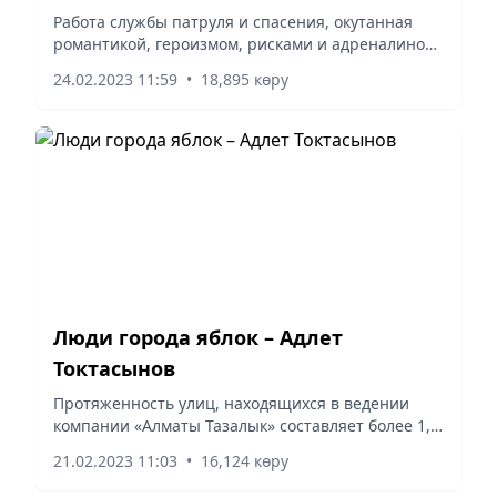
Работа службы патруля и спасения, окутанная
романтикой, героизмом, рисками и адреналином,
– одна из самых неблагодарных, ведь зачастую
24.02.2023 11:59
•
18,895 көру
пострадавшие за свое спасение даже не говорят
«спасибо».
Люди города яблок – Адлет
Токтасынов
Протяженность улиц, находящихся в ведении
компании «Алматы Тазалык» составляет более 1,6
тысячи километров – это 70% общей площади
21.02.2023 11:03
•
16,124 көру
города, не считая территории тротуаров,
пешеходных и велодорожек.