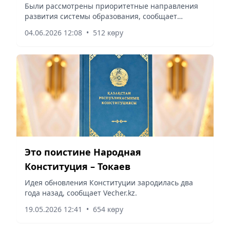
образования — министр
Были рассмотрены приоритетные направления
развития системы образования, сообщает
просвещения Республики Казахстан
корреспондент vecher.kz.
04.06.2026 12:08
•
512 көру
Это поистине Народная
Конституция – Токаев
Идея обновления Конституции зародилась два
года назад, сообщает Vecher.kz.
19.05.2026 12:41
•
654 көру