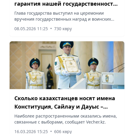
гарантия нашей государственности
и Суверенитета
Глава государства выступил на церемонии
вручения государственных наград и воинских
званий, сообщает vecher.kz.
08.05.2026 11:25
•
730 көру
Сколько казахстанцев носят имена
Конституция, Сайлау и Дауыс –
статистика
Наиболее распространенными оказались имена,
связанные с выборами, сообщает Vecher.kz.
16.03.2026 15:25
•
606 көру