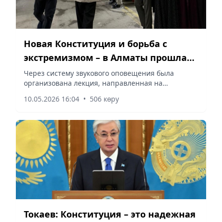
Новая Конституция и борьба с
экстремизмом – в Алматы прошла
масштабная разъяснительная
Через систему звукового оповещения была
организована лекция, направленная на
акция
повышение правовой грамотности населения,
10.05.2026 16:04
•
506 көру
сообщает Vecher.kz.
Токаев: Конституция – это надежная