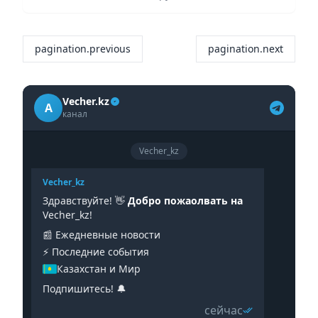
pagination.previous
pagination.next
Vecher.kz
A
канал
Vecher_kz
Vecher_kz
Здравствуйте! 👋
Добро пожаолвать на
Vecher_kz!
📰 Ежедневные новости
⚡️ Последние события
Казахстан и Мир
Подпишитесь! 🔔
сейчас