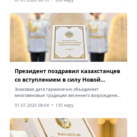
Президент поздравил казахстанцев
со вступлением в силу Новой
Конституции
Знаковая дата гармонично объединяет
многовековые традиции весеннего возрождения
с основополагающими принципами Нового
01.07.2026 08:04
•
135 көру
Основного закона, сообщает корреспондент
vapress.kz.