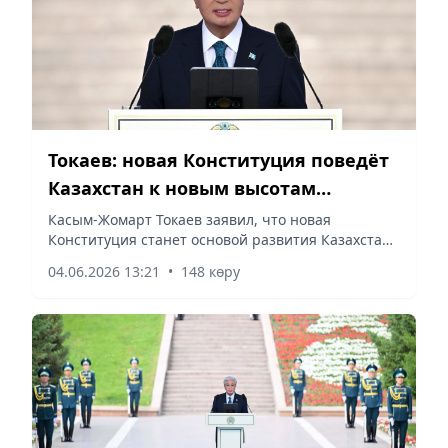
Токаев: новая Конституция поведёт
Казахстан к новым высотам
развития
Касым-Жомарт Токаев заявил, что новая
Конституция станет основой развития Казахстана
на десятилетия вперёд, сообщает vecher.kz со
04.06.2026 13:21
•
148 көру
ссылкой на Акорду.