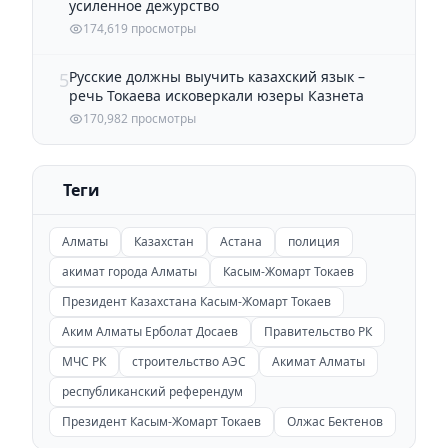
усиленное дежурство
174,619 просмотры
Русские должны выучить казахский язык –
5
речь Токаева исковеркали юзеры Казнета
170,982 просмотры
Теги
Алматы
Казахстан
Астана
полиция
акимат города Алматы
Касым-Жомарт Токаев
Президент Казахстана Касым-Жомарт Токаев
Аким Алматы Ерболат Досаев
Правительство РК
МЧС РК
строительство АЭС
Акимат Алматы
республиканский референдум
Президент Касым-Жомарт Токаев
Олжас Бектенов