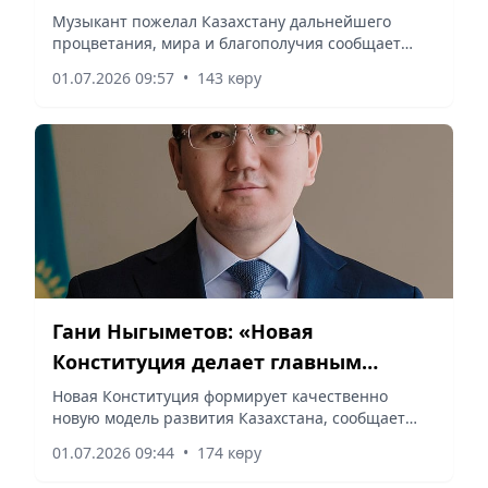
культуре
Музыкант пожелал Казахстану дальнейшего
процветания, мира и благополучия сообщает
корреспондент vapress.kz.
01.07.2026 09:57
•
143 көру
Гани Ныгыметов: «Новая
Конституция делает главным
приоритетом человека,
Новая Конституция формирует качественно
новую модель развития Казахстана, сообщает
образование и науку»
vapress.kz.
01.07.2026 09:44
•
174 көру