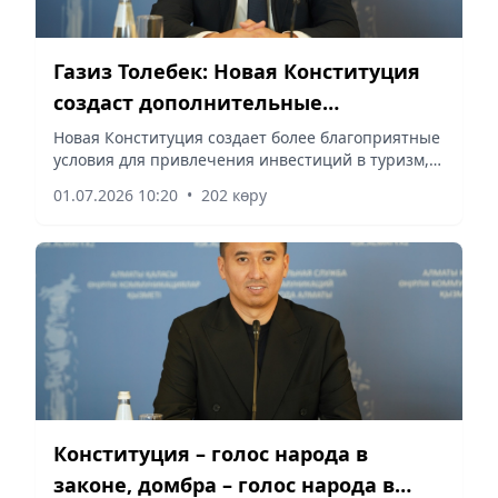
Газиз Толебек: Новая Конституция
создаст дополнительные
возможности для развития туризма
Новая Конституция создает более благоприятные
условия для привлечения инвестиций в туризм,
сообщает корреспондент vapress.kz.
01.07.2026 10:20
•
202 көру
Конституция – голос народа в
законе, домбра – голос народа в