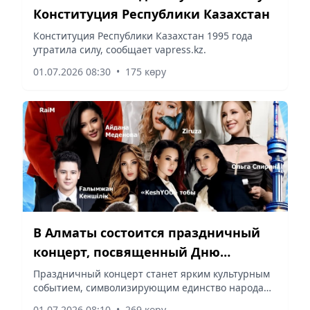
Конституция Республики Казахстан
Конституция Республики Казахстан 1995 года
утратила силу, сообщает vapress.kz.
01.07.2026 08:30
•
175 көру
В Алматы состоится праздничный
концерт, посвященный Дню
вступления в силу Конституции РК
Праздничный концерт станет ярким культурным
событием, символизирующим единство народа
Казахстана, сообщает vapress.kz.
01.07.2026 08:10
•
269 көру