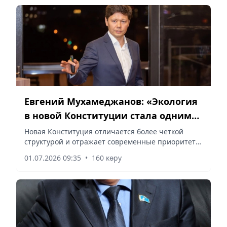
Евгений Мухамеджанов: «Экология
в новой Конституции стала одним
из ключевых приоритетов»
Новая Конституция отличается более четкой
структурой и отражает современные приоритеты
развития страны, сообщает vapress.kz.
01.07.2026 09:35
•
160 көру