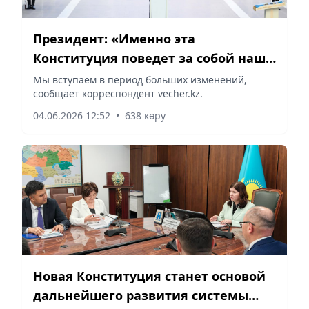
Президент: «Именно эта
Конституция поведет за собой наш
народ вперед к новым высотам
Мы вступаем в период больших изменений,
сообщает корреспондент vecher.kz.
мировой цивилизации»
04.06.2026 12:52
•
638 көру
Новая Конституция станет основой
дальнейшего развития системы