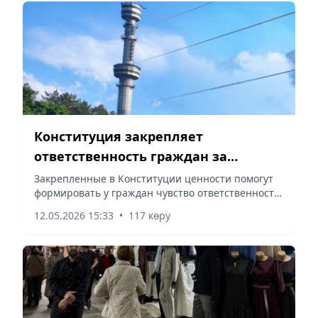
Конституция закрепляет
ответственность граждан за
окружающую среду
Закрепленные в Конституции ценности помогут
формировать у граждан чувство ответственности
за своё окружение, сообщает Vecher.kz.
12.05.2026 15:33
•
117 көру