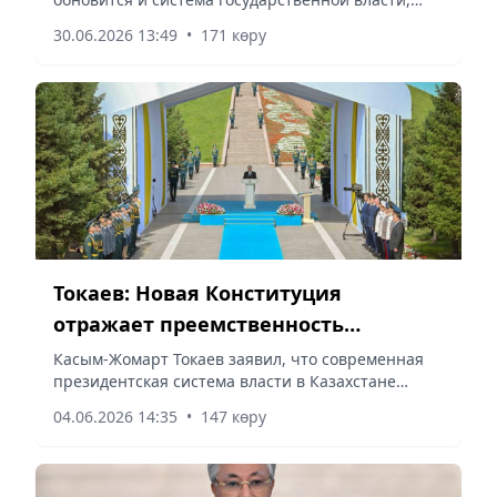
власти
сообщает корреспондент vapress.kz.
30.06.2026 13:49
•
171 көру
Токаев: Новая Конституция
отражает преемственность
тысячелетней истории Великой
Касым-Жомарт Токаев заявил, что современная
президентская система власти в Казахстане
степи
имеет исторические корни, уходящие в
04.06.2026 14:35
•
147 көру
политическую систему Золотой Орды, сообщает
vecher.kz.