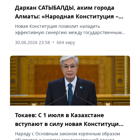
Дархан САТЫБАЛДЫ, аким города
Алматы: «Народная Конституция –
правовой фундамент
Новая Конституция позволит наладить
эффективную синергию между государственными
Справедливого Казахстана»
органами и обществом, сообщает vapress.kz.
30.06.2026 23:58
•
664 көру
Токаев: С 1 июля в Казахстане
вступают в силу новая Конституция
и новая система государственной
Наряду с Основным законом коренным образом
обновится и система государственной власти,