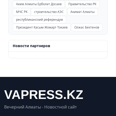
Аким Алматы Ерболат Досаев
Правительство РК
МЧС РК
строительство АЭС
Акимат Алматы
республиканский референдум
Президент Касым-Жомарт Токаев
Олжас Бектенов
Новости партнеров
Вечерний Алматы - Новостной сайт