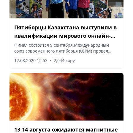
Пятиборцы Казахстана выступили в
квалификации мирового онлайн-
турнира
Финал состоится 9 сентября.Международный
союз современного пятиборья (UIPM) провел
квалификацию первых в мире онлайн-
12.08.2020 15:53
•
2,044 көру
соревнований по стрельбе из лазерного
пистолета, сообщает Vecher.kz cо ссылкой...
13-14 августа ожидаются магнитные