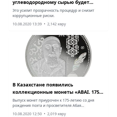
углеводородному сырью будет
предоставляться через электронные
Это усилит прозрачность процедур и снизит
коррупционные риски.
аукционы
10.08.2020 13:39
•
2,142 көру
В Казахстане появились
коллекционные монеты «ABAI. 175
JYL»
Выпуск монет приурочен к 175-летию со дня
рождения поэта и просветителя Абая
Кунанбаева.
10.08.2020 12:50
•
2,019 көру