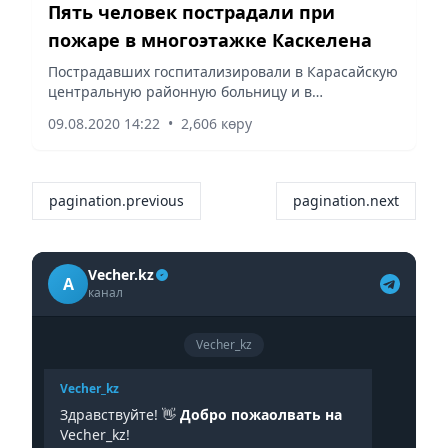
Пять человек пострадали при
пожаре в многоэтажке Каскелена
Пострадавших госпитализировали в Карасайскую
центральную районную больницу и в
стационары Алматы.
09.08.2020 14:22
•
2,606 көру
pagination.previous
pagination.next
Vecher.kz
A
канал
Vecher_kz
Vecher_kz
Здравствуйте! 👋
Добро пожаолвать на
Vecher_kz!