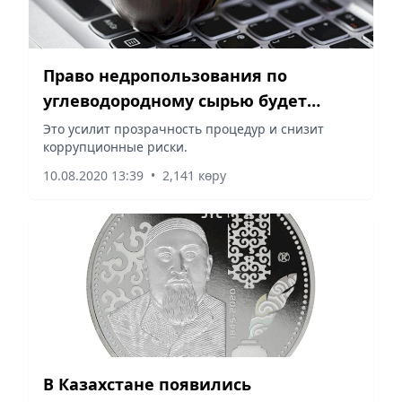
Право недропользования по
углеводородному сырью будет
предоставляться через электронные
Это усилит прозрачность процедур и снизит
коррупционные риски.
аукционы
10.08.2020 13:39
•
2,141 көру
В Казахстане появились