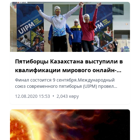
Пятиборцы Казахстана выступили в
квалификации мирового онлайн-
турнира
Финал состоится 9 сентября.Международный
союз современного пятиборья (UIPM) провел
квалификацию первых в мире онлайн-
12.08.2020 15:53
•
2,043 көру
соревнований по стрельбе из лазерного
пистолета, сообщает Vecher.kz cо ссылкой...