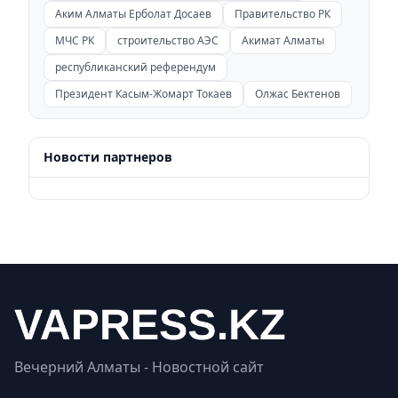
Аким Алматы Ерболат Досаев
Правительство РК
МЧС РК
строительство АЭС
Акимат Алматы
республиканский референдум
Президент Касым-Жомарт Токаев
Олжас Бектенов
Новости партнеров
Вечерний Алматы - Новостной сайт