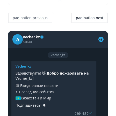
pagination.previous
pagination.next
Vecher.kz
A
канал
Vecher_kz
Vecher_kz
Здравствуйте! 👋
Добро пожаолвать на
Vecher_kz!
📰 Ежедневные новости
⚡️ Последние события
Казахстан и Мир
Подпишитесь! 🔔
сейчас