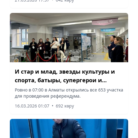
И стар и млад, звезды культуры и
спорта, батыры, супергерои и
простые горожане: как Алматы
Ровно в 07:00 в Алматы открылись все 653 участка
для проведения референдума.
голосовал на референдуме
16.03.2026 01:07
•
692 көру