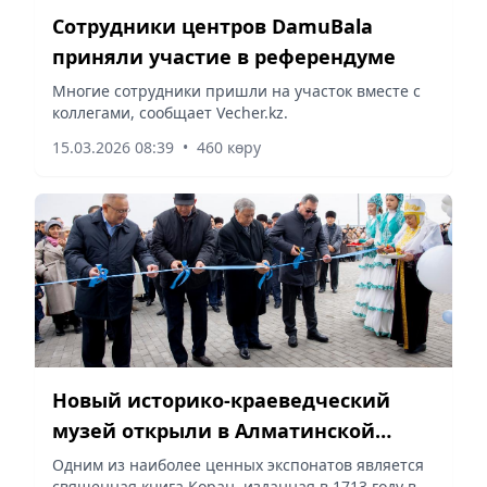
Сотрудники центров DamuBala
приняли участие в референдуме
Многие сотрудники пришли на участок вместе с
коллегами, сообщает Vecher.kz.
15.03.2026 08:39
•
460 көру
Новый историко-краеведческий
музей открыли в Алматинской
области
Одним из наиболее ценных экспонатов является
священная книга Коран, изданная в 1713 году в