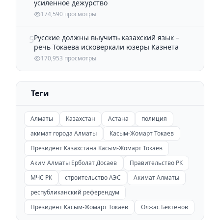
усиленное дежурство
174,590 просмотры
Русские должны выучить казахский язык –
5
речь Токаева исковеркали юзеры Казнета
170,953 просмотры
Теги
Алматы
Казахстан
Астана
полиция
акимат города Алматы
Касым-Жомарт Токаев
Президент Казахстана Касым-Жомарт Токаев
Аким Алматы Ерболат Досаев
Правительство РК
МЧС РК
строительство АЭС
Акимат Алматы
республиканский референдум
Президент Касым-Жомарт Токаев
Олжас Бектенов