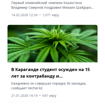
Михаила Шайдорова на Олимпиаде
Первый олимпийский чемпион Казахстана
Владимир Смирнов поздравил Михаил Шайдоров
с исторической победой, отметив его выдержку,
14.02.2026 12:24
•
1,071 көру
хладнокровие и силу характера в соперничестве
с лидерами мирового...
В Караганде студент осужден на 15
лет за контрабанду и
распространение наркотиков
Ежедневно он совершал порядка 30 закладок,
сообщает Vecher.kz.
21.01.2026 14:19
•
647 көру