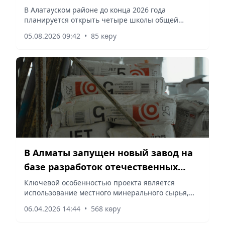
завершат крупные
В Алатауском районе до конца 2026 года
планируется открыть четыре школы общей
инфраструктурные проекты
вместимостью 4 300 мест. Об этом сообщили в
05.08.2026 09:42
•
85 көру
акимате района, – сообщает корреспондент
vapress.kz.
В Алматы запущен новый завод на
базе разработок отечественных
ученых
Ключевой особенностью проекта является
использование местного минерального сырья,
сообщает Vecher.kz.
06.04.2026 14:44
•
568 көру