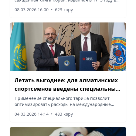
типографии в Саудовской Аравии,
08.03.2026 16:00
•
623 көру
сообщает Vecher.kz.
Летать выгоднее: для алматинских
спортсменов введены специальные
условия перелетов
Применение специального тарифа позволит
оптимизировать расходы на международные
выезды спортсменов и снизить нагрузку на
04.03.2026 14:14
•
483 көру
бюджет, сообщает Vecher.kz.