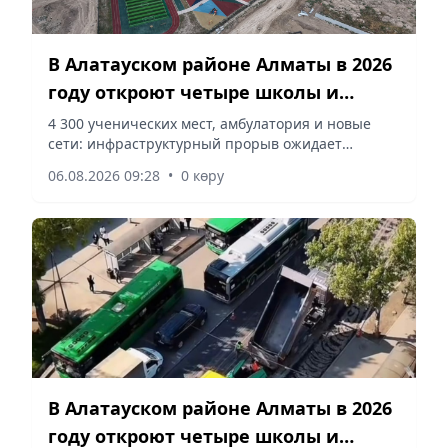
В Алатауском районе Алматы в 2026
году откроют четыре школы и
завершат крупные
4 300 ученических мест, амбулатория и новые
сети: инфраструктурный прорыв ожидает
инфраструктурные проекты
жителей Алатауского района до конца текущего
06.08.2026 09:28
•
0 көру
года, – сообщает корреспондент vapress.kz.
В Алатауском районе Алматы в 2026
году откроют четыре школы и