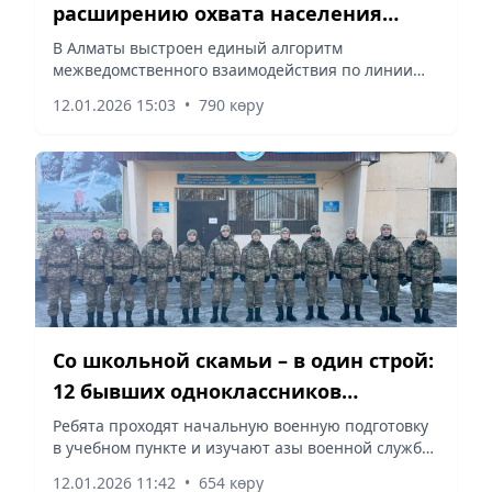
расширению охвата населения
системой ОСМС
В Алматы выстроен единый алгоритм
межведомственного взаимодействия по линии
«город – район – поликлиника»,
12.01.2026 15:03
•
790 көру
сообщает Vecher.kz.
Со школьной скамьи – в один строй:
12 бывших одноклассников
проходят службу вместе в
Ребята проходят начальную военную подготовку
в учебном пункте и изучают азы военной службы,
Шымкенте
сообщает Vecher.kz.
12.01.2026 11:42
•
654 көру