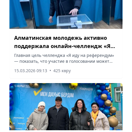
Алматинская молодежь активно
поддержала онлайн-челлендж «Я
иду на референдум»
Главная цель челленджа «Я иду на референдум»
— показать, что участие в голосовании может
быть осознанным, современным и
15.03.2026 09:13
•
425 көру
объединяющим, сообщает Vecher.kz.