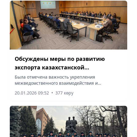
Обсуждены меры по развитию
экспорта казахстанской
агропромышленной продукции
Была отмечена важность укрепления
межведомственного взаимодействия и
координации усилий государственных органов,
20.01.2026 09:52
•
377 көру
сообщает Vecher.kz.