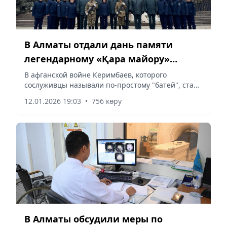
В Алматы отдали дань памяти
легендарному «Қара майору»
Борису Керимбаеву
В афганской войне Керимбаев, которого
сослуживцы называли по-простому "батей", стал
командиром, чье подразделение имело
12.01.2026 19:03
•
756 көру
наименьшие потери, сообщает Vecher.kz.
В Алматы обсудили меры по