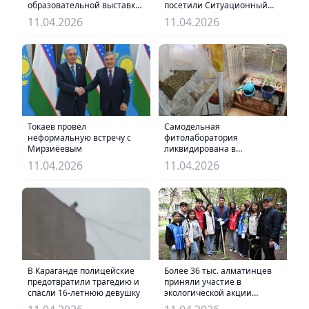
посетили Ситуационный
образовательной выставке
центр в Бухаре
Китая
11.04.2026
11.04.2026
Самодельная
Токаев провел
фитолаборатория
неформальную встречу с
ликвидирована в
Мирзиёевым
Акмолинской области
11.04.2026
11.04.2026
В Караганде полицейские
Более 36 тыс. алматинцев
предотвратили трагедию и
приняли участие в
спасли 16-летнюю девушку
экологической акции
«Мөлдір бұлақ»