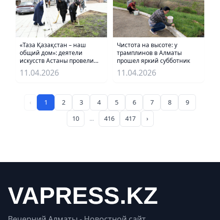
Чистота на высоте: у
«Таза Қазақстан – наш
трамплинов в Алматы
общий дом»: деятели
прошел яркий субботник
искусств Астаны провели
субботник
11.04.2026
11.04.2026
‹
1
2
3
4
5
6
7
8
9
10
...
416
417
›
Вечерний Алматы - Новостной сайт