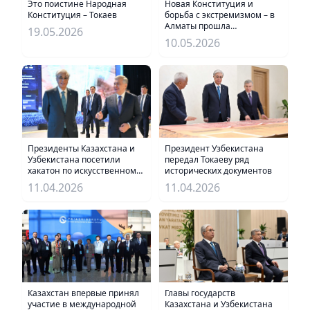
Это поистине Народная
Новая Конституция и
Конституция – Токаев
борьба с экстремизмом – в
Алматы прошла
19.05.2026
масштабная
10.05.2026
разъяснительная акция
Президенты Казахстана и
Президент Узбекистана
Узбекистана посетили
передал Токаеву ряд
хакатон по искусственному
исторических документов
интеллекту
11.04.2026
11.04.2026
Главы государств
Казахстан впервые принял
Казахстана и Узбекистана
участие в международной