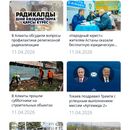
В Алматы обсудили вопросы
«Народный юрист»:
профилактики религиозной
жителям Астаны оказали
радикализации
бесплатную юридическую
помощь
11.04.2026
11.04.2026
В Алматы прошли
Токаев поздравил Трампа с
субботники на
успешным выполнением
строительных объектах
миссии «Артемида-2»
11.04.2026
11.04.2026