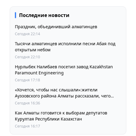
Последние новости
Праздник, объединивший алматинцев
Сегодня 22:14
Тысячи алматинцев исполнили песни Абая под
открытым небом
Сегодня 22:10
Нурлыбек Налибаев посетил завод Kazakhstan
Paramount Engineering
Сегодня 17:18
«Хочется, чтобы нас слышали»:жители
Ауэзовского района Алматы рассказали, чего
ждут от выборов депутатов Курултая
Сегодня 16:36
Как Алматы готовится к выборам депутатов
Курултая Республики Казахстан
Сегодня 16:17