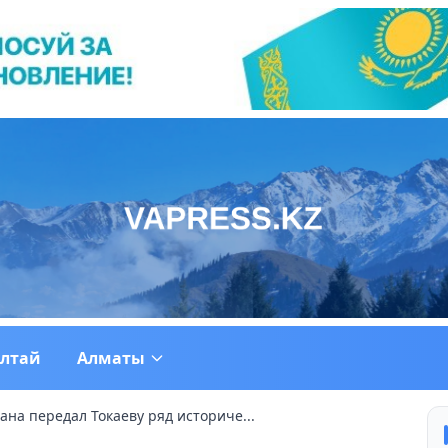
ултай
Алматы
ана передал Токаеву ряд историче...