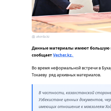
akorda.kz
Данные материалы имеют большую к
сообщает
Vecher.kz.
Во время неформальной встречи в Бух
Токаеву ряд архивных материалов.
В частности, казахстанской сторон
Узбекистане ценных документов, че
имеющих отношение к мавзолеям Ходж