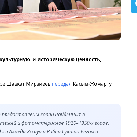
ультурную и историческую ценность,
аре Шавкат Мирзиёев
передал
Касым-Жомарту
е предоставлены копии найденных в
ртежей и фотоматериалов 1920–1950-х годов,
и Ахмеда Яссауи и Рабии Султан Бегим в