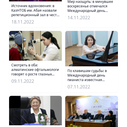
Мир наощупь: в минувшее
Источник вдохновения: в
воскресенье отмечался
КазНТОБ им. Абая назвали
Международный день
репетиционный зал в честь
незрячих
14.11.2022
Рамазана Бапова
18.11.2022
Смотреть в оба:
алматинские офтальмологи
По клавишам судьбы: в
говорят о росте глазных
Международный день
заболеваний среди
пианиста известная
09.11.2022
трудоспособных горожан и
исполнительница
07.11.2022
выстраивают
рассказала о своей
многоплановую работу
творческой профессии