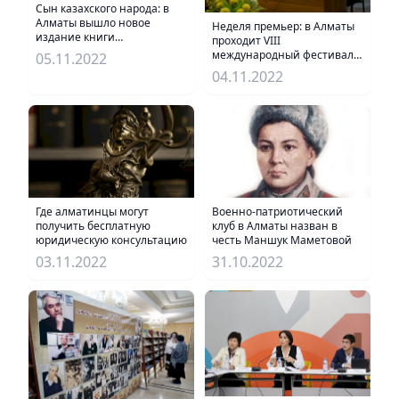
Сын казахского народа: в
Алматы вышло новое
Неделя премьер: в Алматы
издание книги
проходит VIII
«Нұртас Оңдасынов»
международный фестиваль,
05.11.2022
посвященный 125-летию
04.11.2022
Мухтара Ауэзова
Где алматинцы могут
Военно-патриотический
получить бесплатную
клуб в Алматы назван в
юридическую консультацию
честь Маншук Маметовой
03.11.2022
31.10.2022