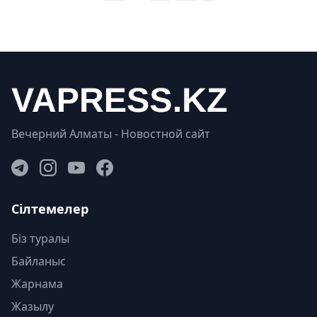
Вечерний Алматы - Новостной сайт
Сілтемелер
Біз туралы
Байланыс
Жарнама
Жазылу