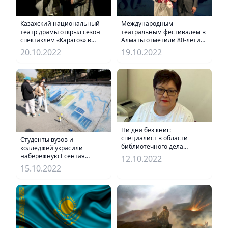
Казахский национальный
Международным
театр драмы открыл сезон
театральным фестивалем в
спектаклем «Карагоз» в
Алматы отметили 80-летие
честь 125-
Дулата Исабекова
20.10.2022
19.10.2022
летия Мухтара Ауэзова
Ни дня без книг:
специалист в области
Студенты вузов и
библиотечного дела
колледжей украсили
поделилась нюансами
набережную Есентая
12.10.2022
своей профессии
рисунками ко Дню
15.10.2022
Республики