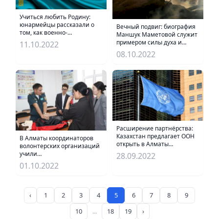
Учиться любить Родину:
юнармейцы рассказали о
Вечный подвиг: биография
том, как военно-
Маншук Маметовой служит
патриотическое воспитание
примером силы духа и
11.10.2022
помогает им в жизни
преданности Родине
08.10.2022
Расширение партнёрства:
Казахстан предлагает ООН
В Алматы координаторов
открыть в Алматы
волонтерских организаций
региональный центр по
учили
28.09.2022
устойчивому развитию
оказывать первую помощь
01.10.2022
‹
1
2
3
4
5
6
7
8
9
10
...
18
19
›