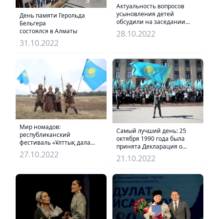
Актуальность вопросов
усыновления детей
День памяти Герольда
обсудили на заседании
Бельгера
Общественного совета Алматы
состоялся в Алматы
28.10.2022
31.10.2022
Мир номадов:
Самый лучший день: 25
республиканский
октября 1990 года была
фестиваль «Ұлттық дала
принята Декларация о
ойындары»
27.10.2022
государственном
21.10.2022
прошел в Алматы
суверенитете Казахстана