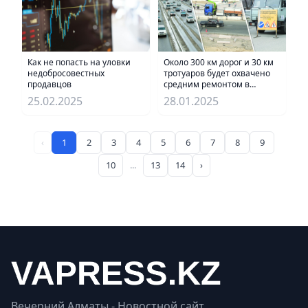
Как не попасть на уловки
Около 300 км дорог и 30 км
недобросовестных
тротуаров будет охвачено
продавцов
средним ремонтом в
Алматы
25.02.2025
28.01.2025
‹
1
2
3
4
5
6
7
8
9
10
...
13
14
›
Вечерний Алматы - Новостной сайт