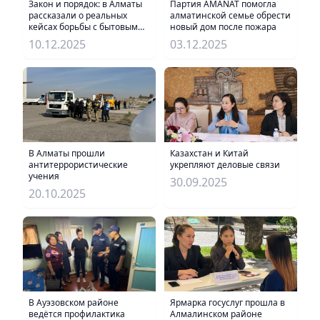
Закон и порядок: в Алматы
Партия AMANAT помогла
рассказали о реальных
алматинской семье обрести
кейсах борьбы с бытовым
новый дом после пожара
насилием
10.12.2025
03.12.2025
В Алматы прошли
Казахстан и Китай
антитеррористические
укрепляют деловые связи
учения
30.09.2025
20.10.2025
В Ауэзовском районе
Ярмарка госуслуг прошла в
ведётся профилактика
Алмалинском районе