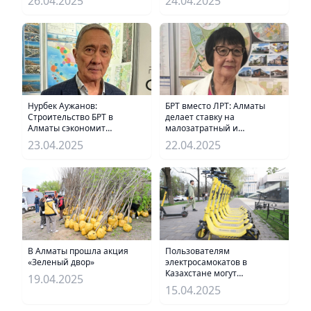
26.04.2025
24.04.2025
Нурбек Аужанов:
БРТ вместо ЛРТ: Алматы
Строительство БРТ в
делает ставку на
Алматы сэкономит
малозатратный и
миллиарды и разгрузит
экологичный транспорт
23.04.2025
22.04.2025
дороги
В Алматы прошла акция
Пользователям
«Зеленый двор»
электросамокатов в
Казахстане могут
19.04.2025
ужесточить правила
15.04.2025