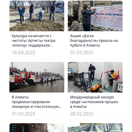
Культура начинается с
Акция «Доска
чистоты: Артисты театра
благодарности» прошла на
«Алатау» поддержали
Арбате в Алматы
экоакцию
16.03.2025
01.03.2025
В Алматы
Международный конкурс
продемонстрировали
среди сантехников прошел
пожарную и спасательную
в Алматы
технику
01.03.2025
28.02.2025