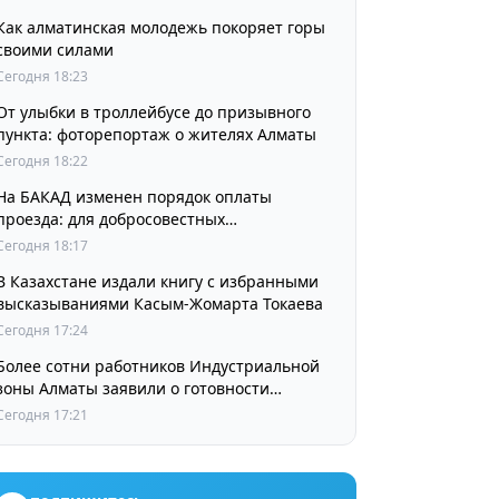
Как алматинская молодежь покоряет горы
своими силами
Сегодня 18:23
От улыбки в троллейбусе до призывного
пункта: фоторепортаж о жителях Алматы
Сегодня 18:22
На БАКАД изменен порядок оплаты
проезда: для добросовестных
пользователей стоимость остается
Сегодня 18:17
прежней
В Казахстане издали книгу с избранными
высказываниями Касым-Жомарта Токаева
Сегодня 17:24
Более сотни работников Индустриальной
зоны Алматы заявили о готовности
принять участие в выборах членов
Сегодня 17:21
Курылтая