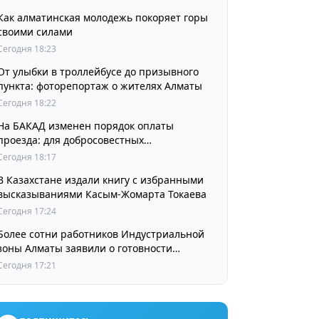
Как алматинская молодежь покоряет горы
своими силами
Сегодня 18:23
От улыбки в троллейбусе до призывного
пункта: фоторепортаж о жителях Алматы
Сегодня 18:22
На БАКАД изменен порядок оплаты
проезда: для добросовестных
пользователей стоимость остается
Сегодня 18:17
прежней
В Казахстане издали книгу с избранными
высказываниями Касым-Жомарта Токаева
Сегодня 17:24
Более сотни работников Индустриальной
зоны Алматы заявили о готовности
принять участие в выборах членов
Сегодня 17:21
Курылтая