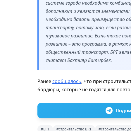
системе города необходима комбинаци
дополняют и являются элементами 
необходимо давать преимущество о
транспорту, потому что, если разв
тупиковое развитие. Есть такое по
развитие – это программа, в рамках
общественный транспорт. БРТ являе
считает
Бахтияр Батырбек
.
Ранее
сообщалось
, что при строитель
бордюры, которые не годятся для повт
Подпи
#БРТ
#строительство BRT
#строительство д