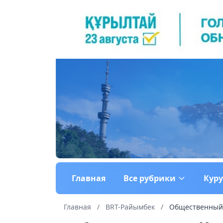
Главная
Все рубрики
Кур
Главная
/
BRT-Райымбек
/
Общественный 