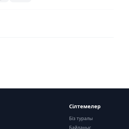
Сілтемелер
Біз туралы
Байланыс