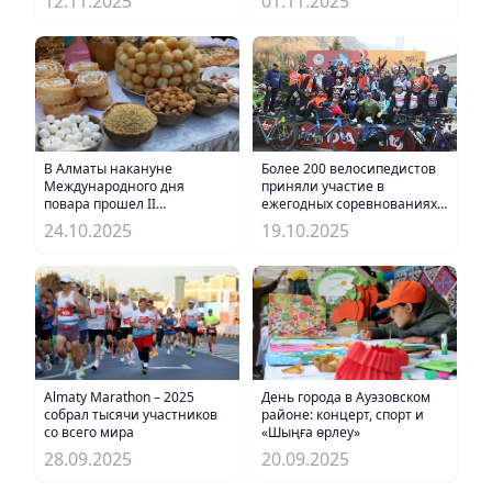
01.11.2025
12.11.2025
инновации глазами
молодежи»
В Алматы накануне
Более 200 велосипедистов
Международного дня
приняли участие в
повара прошел II
ежегодных соревнованиях
Республиканский «Бауырсақ
по велоспорту Giro d’Almaty-
24.10.2025
19.10.2025
Fest-2025»
2025
Almaty Marathon – 2025
День города в Ауэзовском
собрал тысячи участников
районе: концерт, спорт и
со всего мира
«Шыңға өрлеу»
28.09.2025
20.09.2025