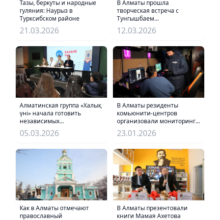
Тазы, беркуты и народные
В Алматы прошла
гуляния: Наурыз в
творческая встреча с
Турксибском районе
Тунгышбаем
Жаманкуловым
21.03.2026
12.03.2026
Алматинская группа «Халық
В Алматы резиденты
үні» начала готовить
комьюнити-центров
независимых
организовали мониторинг
наблюдателей
компьютерных клубов
05.03.2026
23.01.2026
Как в Алматы отмечают
В Алматы презентовали
православный
книги Мамая Ахетова