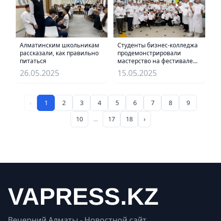
Алматинским школьникам
Студенты бизнес-колледжа
рассказали, как правильно
продемонстрировали
питаться
мастерство на фестивале
«ДелаРук Алматы-2025»
26.05.2025
15.05.2025
‹
1
2
3
4
5
6
7
8
9
10
...
17
18
›
Вечерний Алматы - Новостной сайт