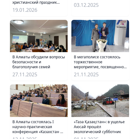
христианский праздник
03.12.2025
Крещение Господне
19.01.2026
В мегаполисе состоялось
В Алматы обсудили вопросы
торжественное
безопасности и
мероприятие, посвященное
благополучия семей
50-летнему юбилею
21.11.2025
27.11.2025
Алматинского
технологического колледжа
«Таза Қазақстан»: в ущелье
В Алматы состоялась I
Аюсай прошёл
научно-практическая
экологический субботник
конференция «Казахстан и
Китай: традиции и