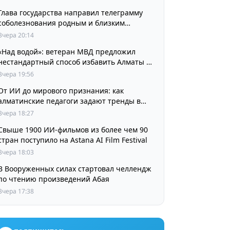
Глава государства направил телеграмму
соболезнования родным и близким
выдающегося кинорежиссера Ардака
Вчера 20:14
Амиркулова
«Над водой»: ветеран МВД предложил
нестандартный способ избавить Алматы от
пробок и смога
Вчера 19:56
От ИИ до мирового признания: как
алматинские педагоги задают тренды в
изучении языков
Вчера 18:27
Свыше 1900 ИИ-фильмов из более чем 90
стран поступило на Astana AI Film Festival
Вчера 18:03
В Вооруженных силах стартовал челлендж
по чтению произведений Абая
Вчера 17:38