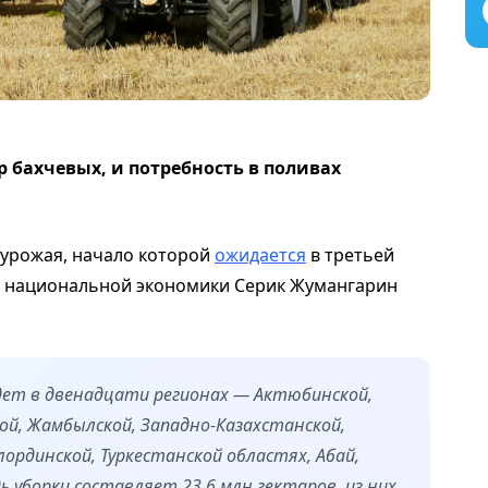
р бахчевых, и потребность в поливах
 урожая, начало которой
ожидается
в третьей
тр национальной экономики Серик Жумангарин
идет в двенадцати регионах — Актюбинской,
й, Жамбылской, Западно-Казахстанской,
ординской, Туркестанской областях, Абай,
 уборки составляет 23,6 млн гектаров, из них