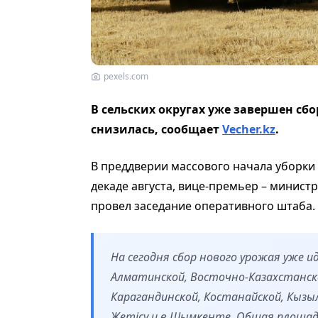
pexels.com
В сельских округах уже завершен сбо
снизилась, сообщает
Vecher.kz
.
В преддверии массового начала уборки
декаде августа, вице-премьер – минис
провел заседание оперативного штаба.
На сегодня сбор нового урожая уже 
Алматинской, Восточно-Казахстанско
Карагандинской, Костанайской, Кызыл
Жетісу и в Шымкенте. Общая площадь