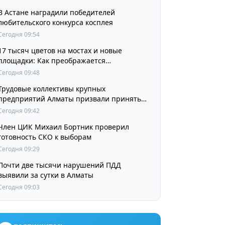
В Астане наградили победителей
любительского конкурса косплея
Сегодня 09:54
17 тысяч цветов на мостах и новые
площадки: Как преображается
Наурызбайский район
Сегодня 09:48
Трудовые коллективы крупных
предприятий Алматы призвали принять
участие в выборах членов Курултая
Сегодня 09:42
Член ЦИК Михаил Бортник проверил
готовность СКО к выборам
Сегодня 09:29
Почти две тысячи нарушений ПДД
выявили за сутки в Алматы
Сегодня 09:03