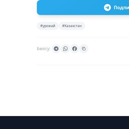
Подпи
#урожай
#Казахстан
Бөлісу: