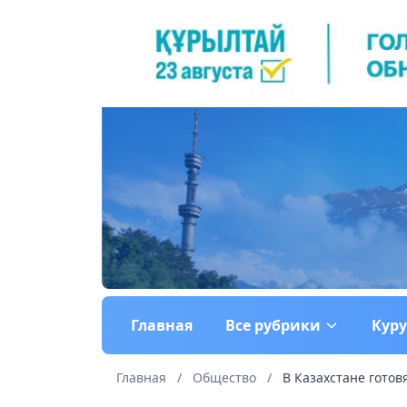
Главная
Все рубрики
Кур
Главная
/
Общество
/
В Казахстане готовя