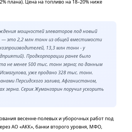
42% плана). Цена на топливо на 18–20% ниже
ождения мощностей элеваторов под новый
% — это 2,2 млн тонн из общей вместимости
ьхозпроизводителей, 13,3 млн тонн - у
дприятий). Продкорпорации ранее было
та не менее 500 тыс. тонн зерна; по данным
Исмагулова, уже продано 328 тыс. тонн.
ранами Персидского залива, Афганистаном,
х зерна. Серик Жумангарин поручил ускорить
тования весенне-полевых и уборочных работ под
ерез АО «АКК», банки второго уровня, МФО,