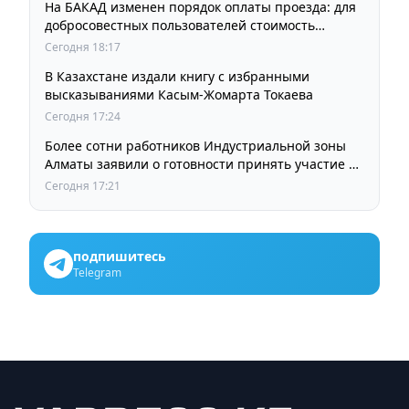
На БАКАД изменен порядок оплаты проезда: для
добросовестных пользователей стоимость
остается прежней
Сегодня 18:17
В Казахстане издали книгу с избранными
высказываниями Касым-Жомарта Токаева
Сегодня 17:24
Более сотни работников Индустриальной зоны
Алматы заявили о готовности принять участие в
выборах членов Курылтая
Сегодня 17:21
подпишитесь
Telegram