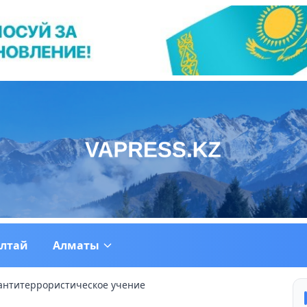
ултай
Алматы
антитеррористическое учение