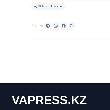
#ДКНБ по г.Алматы
Бөлісу: