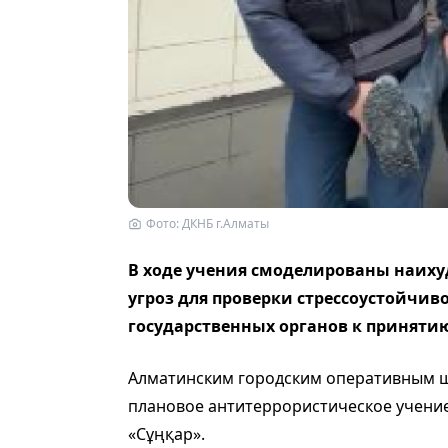
Фото: ДКНБ г.Алматы
В ходе учения cмоделированы наих
угроз для проверки стрессоустойчив
государственных органов к принят
Алматинским городским оперативным 
плановое антитеррористическое учени
«Cұңқар».