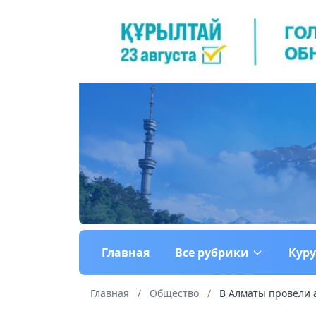
Главная
Все рубрики
Кур
Главная
/
Общество
/
В Алматы провели 