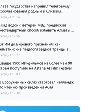
Глава государства направил телеграмму
соболезнования родным и близким
выдающегося кинорежиссера Ардака
Сегодня 20:14
Амиркулова
«Над водой»: ветеран МВД предложил
нестандартный способ избавить Алматы от
пробок и смога
Сегодня 19:56
От ИИ до мирового признания: как
алматинские педагоги задают тренды в
изучении языков
Сегодня 18:27
Свыше 1900 ИИ-фильмов из более чем 90
стран поступило на Astana AI Film Festival
Сегодня 18:03
В Вооруженных силах стартовал челлендж
по чтению произведений Абая
Сегодня 17:38