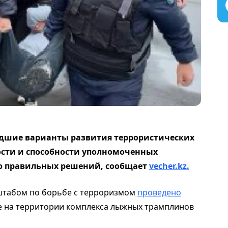
удшие варианты развития террористических
ости и способности уполномоченных
ию правильных решений, сообщает
vecher.kz.
штабом по борьбе с терроризмом
проведено
е на территории комплекса лыжных трамплинов