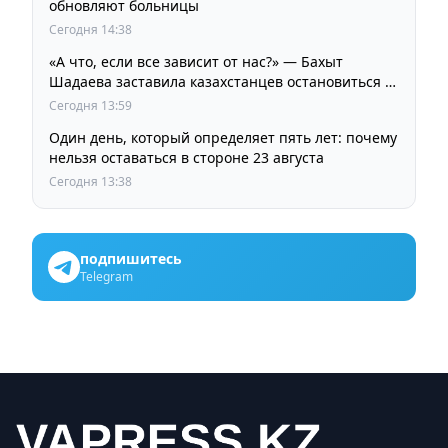
обновляют больницы
Сегодня 14:38
«А что, если все зависит от нас?» — Бахыт
Шадаева заставила казахстанцев остановиться и
задуматься
Сегодня 13:59
Один день, который определяет пять лет: почему
нельзя оставаться в стороне 23 августа
Сегодня 13:38
подпишитесь
Telegram