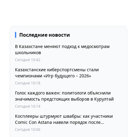
Последние новости
В Казахстане меняют подход к медосмотрам
школьников
Сегодня 10:42
Казахстанские киберспортсмены стали
чемпионами «Игр будущего – 2026»
Сегодня 10:18
Голос каждого важен: политологи объяснили
значимость предстоящих выборов в Курултай
Сегодня 10:14
Косплееры штурмуют швабры: как участники
Comic Con Astana навели порядок после
фестиваля
Сегодня 10:06