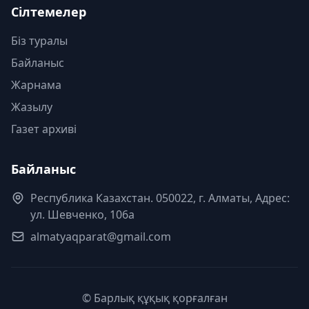
Сілтемелер
Біз туралы
Байланыс
Жарнама
Жазылу
Газет архиві
Байланыс
Республика Казахстан. 050022, г. Алматы, Адрес:
ул. Шевченко, 106а
almatyaqparat@gmail.com
© Барлық құқық қорғалған