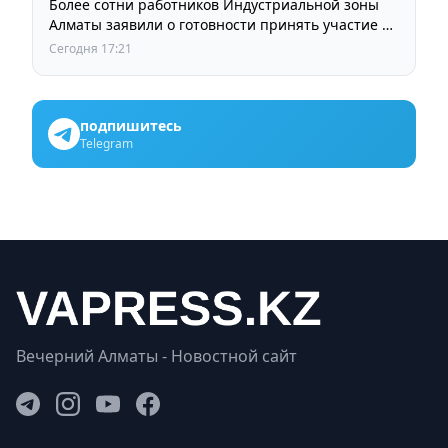
Более сотни работников Индустриальной зоны
Алматы заявили о готовности принять участие в
выборах членов Курылтая
Сегодня 17:21
подпишитесь
Telegram
Вечерний Алматы - Новостной сайт