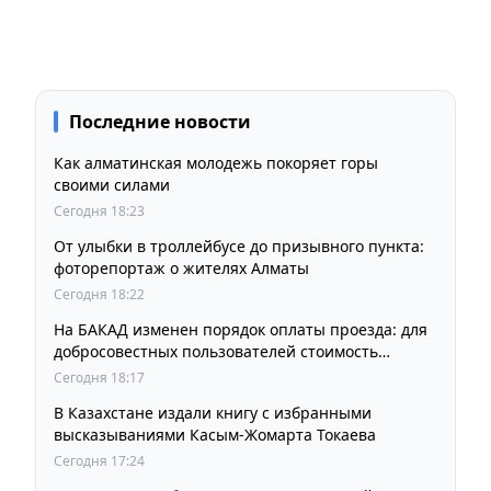
Последние новости
Как алматинская молодежь покоряет горы
своими силами
Сегодня 18:23
От улыбки в троллейбусе до призывного пункта:
фоторепортаж о жителях Алматы
Сегодня 18:22
На БАКАД изменен порядок оплаты проезда: для
добросовестных пользователей стоимость
остается прежней
Сегодня 18:17
В Казахстане издали книгу с избранными
высказываниями Касым-Жомарта Токаева
Сегодня 17:24