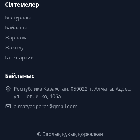
Сілтемелер
Біз туралы
Байланыс
Жарнама
Жазылу
Газет архиві
Байланыс
Республика Казахстан. 050022, г. Алматы, Адрес:
ул. Шевченко, 106а
almatyaqparat@gmail.com
© Барлық құқық қорғалған