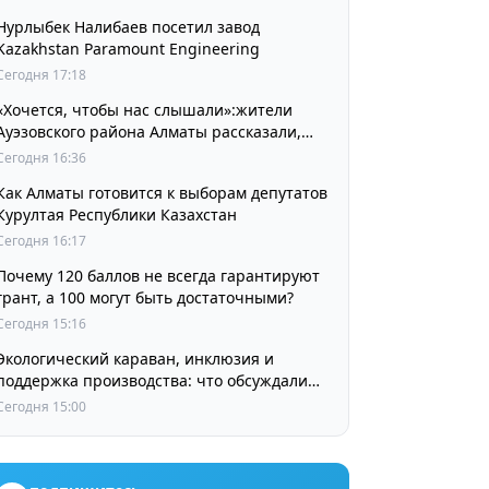
Нурлыбек Налибаев посетил завод
Kazakhstan Paramount Engineering
Сегодня 17:18
«Хочется, чтобы нас слышали»:жители
Ауэзовского района Алматы рассказали,
чего ждут от выборов депутатов Курултая
Сегодня 16:36
Как Алматы готовится к выборам депутатов
Курултая Республики Казахстан
Сегодня 16:17
Почему 120 баллов не всегда гарантируют
грант, а 100 могут быть достаточными?
Сегодня 15:16
Экологический караван, инклюзия и
поддержка производства: что обсуждали
партии в регионах
Сегодня 15:00