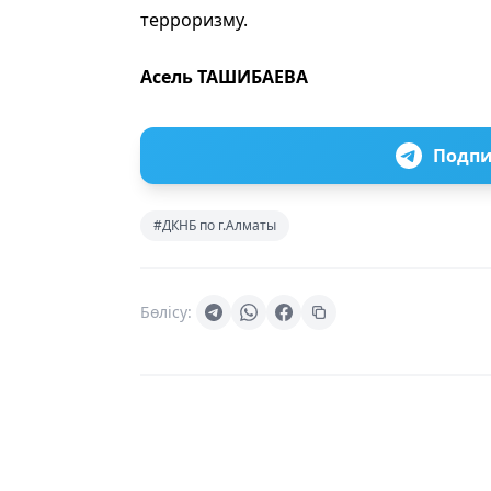
терроризму.
Асель ТАШИБАЕВА
Подпи
#ДКНБ по г.Алматы
Бөлісу: