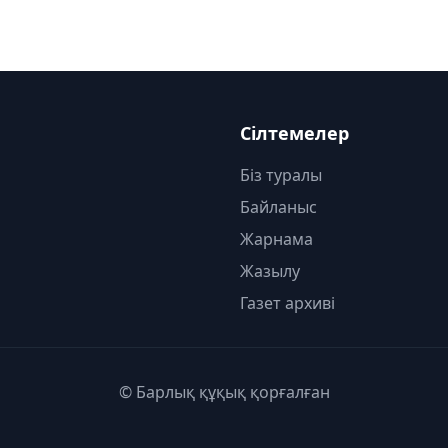
Сілтемелер
Біз туралы
Байланыс
Жарнама
Жазылу
Газет архиві
© Барлық құқық қорғалған