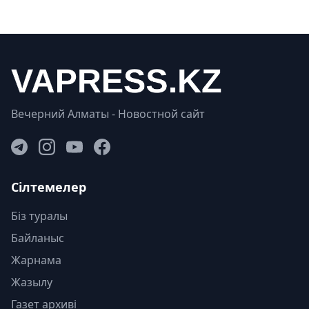
Вечерний Алматы - Новостной сайт
Сілтемелер
Біз туралы
Байланыс
Жарнама
Жазылу
Газет архиві