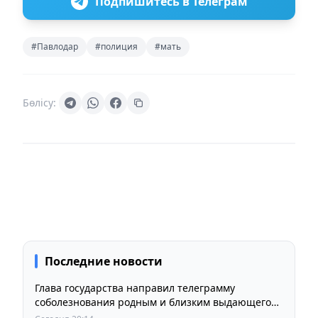
Подпишитесь в Телеграм
#Павлодар
#полиция
#мать
Бөлісу:
Последние новости
Глава государства направил телеграмму
соболезнования родным и близким выдающегося
кинорежиссера Ардака Амиркулова