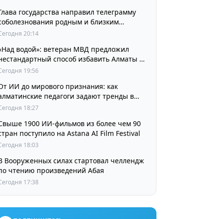
Глава государства направил телеграмму
соболезнования родным и близким
выдающегося кинорежиссера Ардака
Сегодня 20:14
Амиркулова
«Над водой»: ветеран МВД предложил
нестандартный способ избавить Алматы от
пробок и смога
Сегодня 19:56
От ИИ до мирового признания: как
алматинские педагоги задают тренды в
изучении языков
Сегодня 18:27
Свыше 1900 ИИ-фильмов из более чем 90
стран поступило на Astana AI Film Festival
Сегодня 18:03
В Вооруженных силах стартовал челлендж
по чтению произведений Абая
Сегодня 17:38