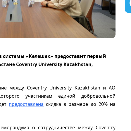
в системы «Келешек» предоставит первый
тане Coventry University Kazakhstan,
ие между Coventry University Kazakhstan и АО
оторого участникам единой добровольной
удет
предоставлена
скидка в размере до 20% на
еморандума о сотрудничестве между Coventry