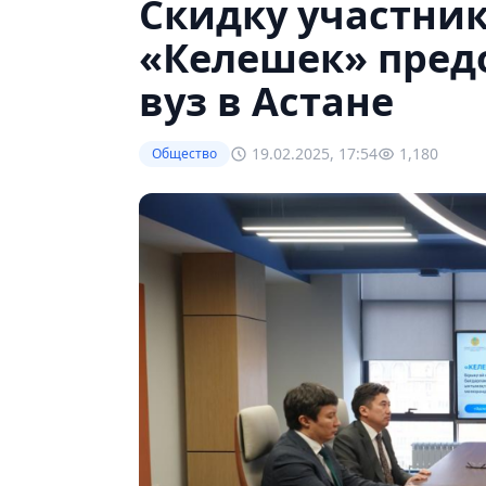
Скидку участни
«Келешек» пред
вуз в Астане
19.02.2025, 17:54
1,180
Общество