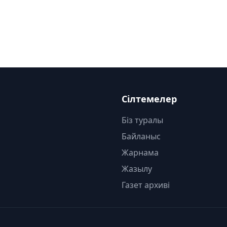
Сілтемелер
Біз туралы
Байланыс
Жарнама
Жазылу
Газет архиві