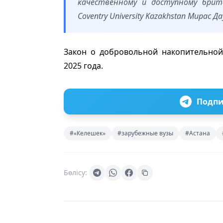
качественному и доступному брит
Coventry University Kazakhstan Мирас Д
Закон о добровольной накопительной
2025 года.
Подпи
#«Келешек»
#зарубежные вузы
#Астана
Бөлісу: