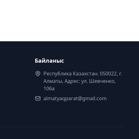
Байланыс
Республика Казахстан. 050022, г.
Алматы, Адрес: ул. Шевченко,
106а
almatyaqparat@gmail.com