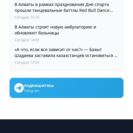
В Алматы в рамках празднования Дня спорта
прошли танцевальные баттлы Red Bull Dance
Your Style
Сегодня 15:18
В Алматы строят новую амбулаторию и
обновляют больницы
Сегодня 14:38
«А что, если все зависит от нас?» — Бахыт
Шадаева заставила казахстанцев остановиться и
задуматься
Сегодня 13:59
подпишитесь
Telegram