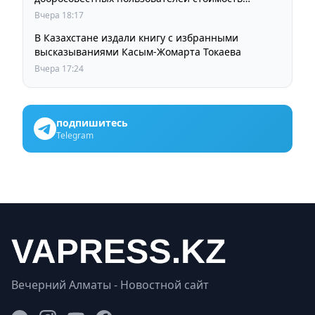
остается прежней
Вчера 18:17
В Казахстане издали книгу с избранными
высказываниями Касым-Жомарта Токаева
Вчера 17:24
подпишитесь
Telegram
Вечерний Алматы - Новостной сайт