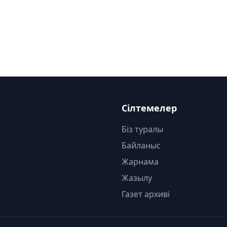
Сілтемелер
Біз туралы
Байланыс
Жарнама
Жазылу
Газет архиві