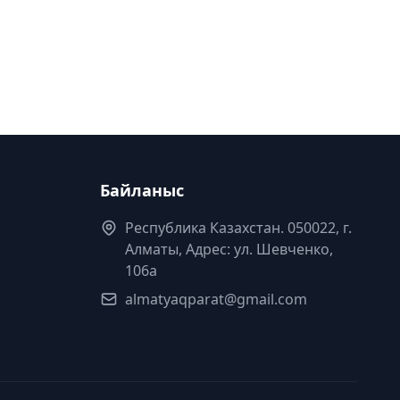
Байланыс
Республика Казахстан. 050022, г.
Алматы, Адрес: ул. Шевченко,
106а
almatyaqparat@gmail.com