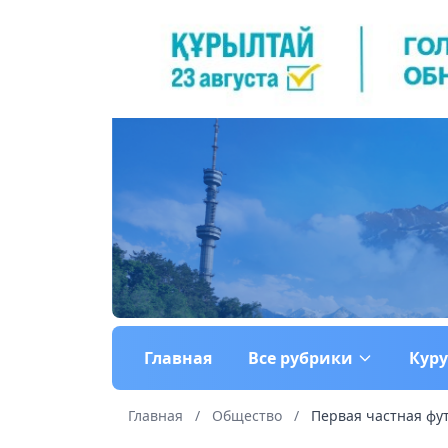
Главная
Все рубрики
Кур
Главная
/
Общество
/
Первая частная фут