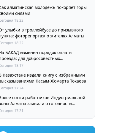
Как алматинская молодежь покоряет горы
своими силами
Сегодня 18:23
От улыбки в троллейбусе до призывного
пункта: фоторепортаж о жителях Алматы
Сегодня 18:22
На БАКАД изменен порядок оплаты
проезда: для добросовестных
пользователей стоимость остается
Сегодня 18:17
прежней
В Казахстане издали книгу с избранными
высказываниями Касым-Жомарта Токаева
Сегодня 17:24
Более сотни работников Индустриальной
зоны Алматы заявили о готовности
принять участие в выборах членов
Сегодня 17:21
Курылтая