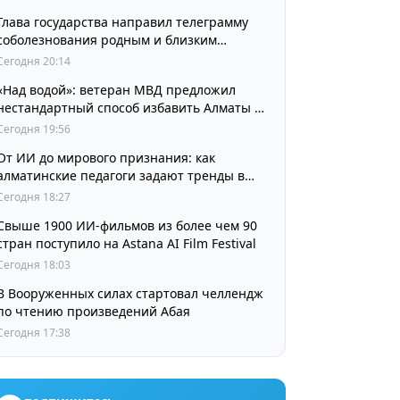
Глава государства направил телеграмму
соболезнования родным и близким
выдающегося кинорежиссера Ардака
Сегодня 20:14
Амиркулова
«Над водой»: ветеран МВД предложил
нестандартный способ избавить Алматы от
пробок и смога
Сегодня 19:56
От ИИ до мирового признания: как
алматинские педагоги задают тренды в
изучении языков
Сегодня 18:27
Свыше 1900 ИИ-фильмов из более чем 90
стран поступило на Astana AI Film Festival
Сегодня 18:03
В Вооруженных силах стартовал челлендж
по чтению произведений Абая
Сегодня 17:38