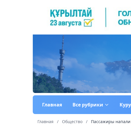
Главная
Все рубрики
Кур
Главная
/
Общество
/
Пассажиры напали 