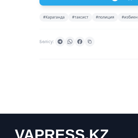
#Караганда
#таксист
#полиция
#избиен
Бөлісу: