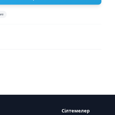
ие
Сілтемелер