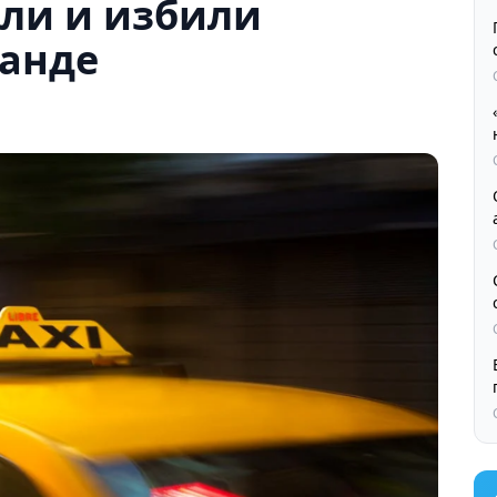
ли и избили
ганде