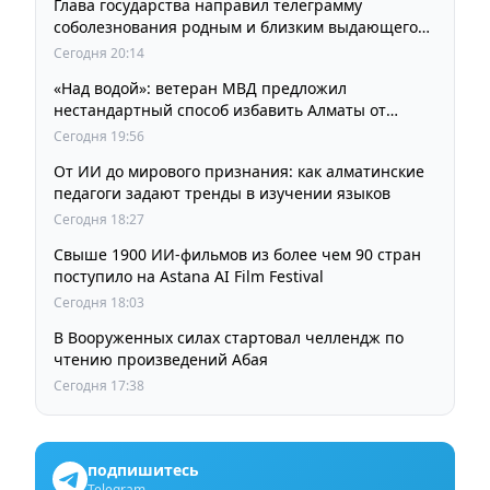
Глава государства направил телеграмму
соболезнования родным и близким выдающегося
кинорежиссера Ардака Амиркулова
Сегодня 20:14
«Над водой»: ветеран МВД предложил
нестандартный способ избавить Алматы от
пробок и смога
Сегодня 19:56
От ИИ до мирового признания: как алматинские
педагоги задают тренды в изучении языков
Сегодня 18:27
Свыше 1900 ИИ-фильмов из более чем 90 стран
поступило на Astana AI Film Festival
Сегодня 18:03
В Вооруженных силах стартовал челлендж по
чтению произведений Абая
Сегодня 17:38
подпишитесь
Telegram