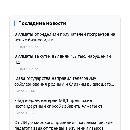
Последние новости
В Алматы определили получателей госгрантов на
новые бизнес-идеи
Сегодня 09:58
В Алматы за сутки выявили 1,8 тыс. нарушений
ПД
Сегодня 08:38
Глава государства направил телеграмму
соболезнования родным и близким выдающегося
кинорежиссера Ардака Амиркулова
Вчера 20:14
«Над водой»: ветеран МВД предложил
нестандартный способ избавить Алматы от
пробок и смога
Вчера 19:56
От ИИ до мирового признания: как алматинские
педагоги задают тренды в изучении языков