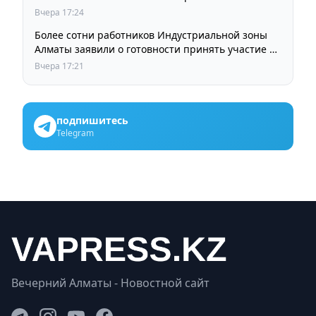
Вчера 17:24
Более сотни работников Индустриальной зоны
Алматы заявили о готовности принять участие в
выборах членов Курылтая
Вчера 17:21
подпишитесь
Telegram
Вечерний Алматы - Новостной сайт