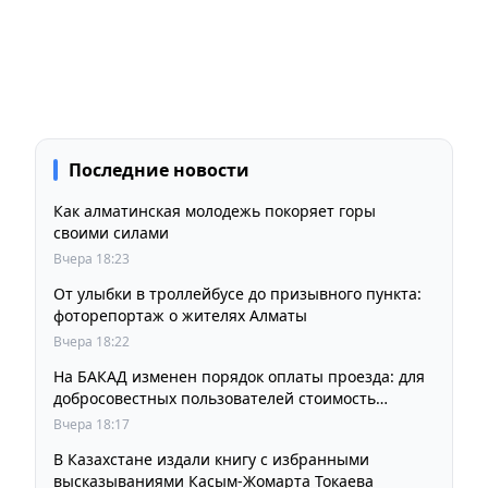
Последние новости
Как алматинская молодежь покоряет горы
своими силами
Вчера 18:23
От улыбки в троллейбусе до призывного пункта:
фоторепортаж о жителях Алматы
Вчера 18:22
На БАКАД изменен порядок оплаты проезда: для
добросовестных пользователей стоимость
остается прежней
Вчера 18:17
В Казахстане издали книгу с избранными
высказываниями Касым-Жомарта Токаева