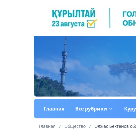
Главная
Все рубрики
Кур
Главная
/
Общество
/
Олжас Бектенов об