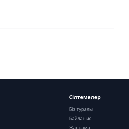
Сілтемелер
Біз туралы
Байланыс
Жарнама