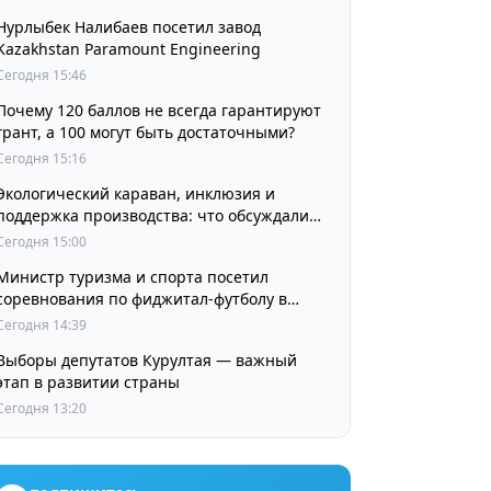
Нурлыбек Налибаев посетил завод
Kazakhstan Paramount Engineering
Сегодня 15:46
Почему 120 баллов не всегда гарантируют
грант, а 100 могут быть достаточными?
Сегодня 15:16
Экологический караван, инклюзия и
поддержка производства: что обсуждали
партии в регионах
Сегодня 15:00
Министр туризма и спорта посетил
соревнования по фиджитал-футболу в
рамках «Игр Будущего 2026»
Сегодня 14:39
Выборы депутатов Курултая — важный
этап в развитии страны
Сегодня 13:20