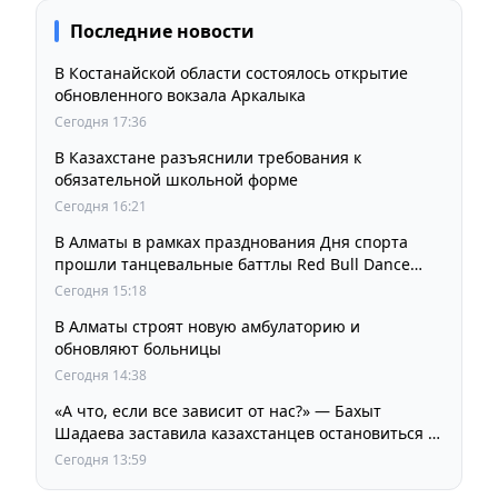
Последние новости
В Костанайской области состоялось открытие
обновленного вокзала Аркалыка
Сегодня 17:36
В Казахстане разъяснили требования к
обязательной школьной форме
Сегодня 16:21
В Алматы в рамках празднования Дня спорта
прошли танцевальные баттлы Red Bull Dance
Your Style
Сегодня 15:18
В Алматы строят новую амбулаторию и
обновляют больницы
Сегодня 14:38
«А что, если все зависит от нас?» — Бахыт
Шадаева заставила казахстанцев остановиться и
задуматься
Сегодня 13:59