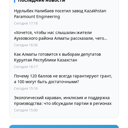
Нурлыбек Налибаев посетил завод Kazakhstan
Paramount Engineering
Сегодня 17:18
«Хочется, чтобы нас слышали»:жители
Ауэзовского района Алматы рассказали, чего
ждут от выборов депутатов Курултая
Сегодня 16:36
Как Алматы готовится к выборам депутатов
Курултая Республики Казахстан
Сегодня 16:17
Почему 120 баллов не всегда гарантируют грант,
а 100 могут быть достаточными?
Сегодня 15:16
Экологический караван, инклюзия и поддержка
производства: что обсуждали партии в регионах
Сегодня 15:00