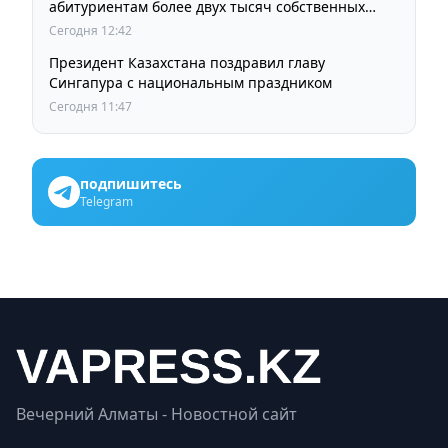
абитуриентам более двух тысяч собственных
образовательных грантов
Сегодня 12:42
Президент Казахстана поздравил главу
Сингапура с национальным праздником
Сегодня 11:47
подпишитесь
Telegram
Вечерний Алматы - Новостной сайт